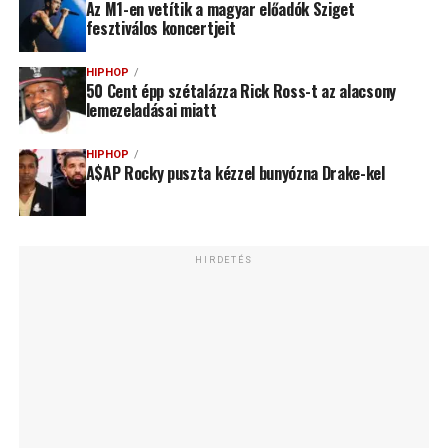
Az M1-en vetítik a magyar előadók Sziget
fesztiválos koncertjeit
HIPHOP
50 Cent épp szétalázza Rick Ross-t az alacsony
lemezeladásai miatt
HIPHOP
A$AP Rocky puszta kézzel bunyózna Drake-kel
HIRDETÉS