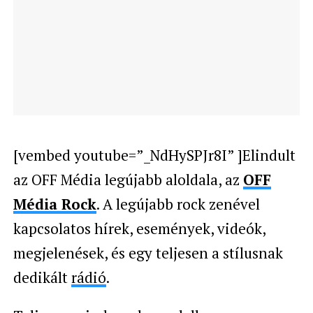
[vembed youtube=”_NdHySPJr8I” ]Elindult
az OFF Média legújabb aloldala, az
OFF
Média Rock
. A legújabb rock zenével
kapcsolatos hírek, események, videók,
megjelenések, és egy teljesen a stílusnak
dedikált
rádió
.