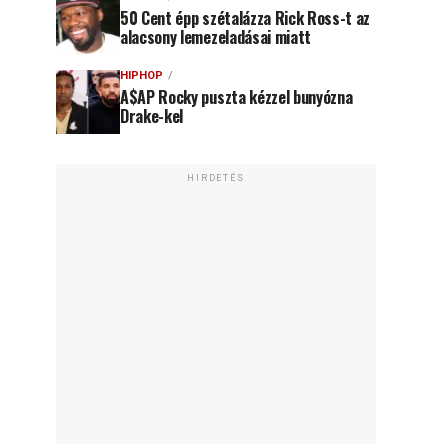
50 Cent épp szétalázza Rick Ross-t az
alacsony lemezeladásai miatt
HIPHOP
A$AP Rocky puszta kézzel bunyózna
Drake-kel
HIRDETÉS