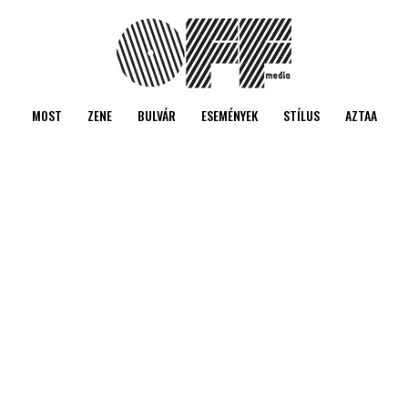
MOST
ZENE
BULVÁR
ESEMÉNYEK
STÍLUS
AZTAA