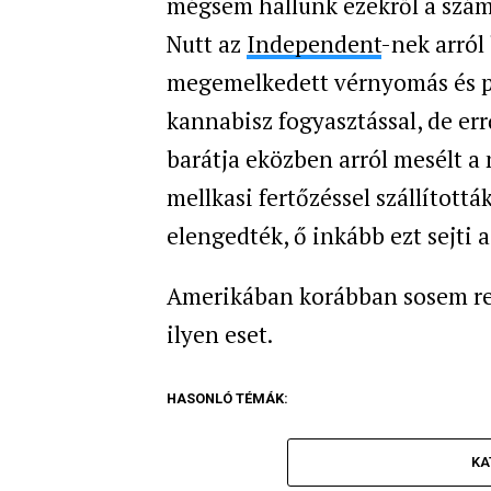
mégsem hallunk ezekről a szám
Nutt az
Independent
-nek arról
megemelkedett vérnyomás és pu
kannabisz fogyasztással, de err
barátja eközben arról mesélt a
mellkasi fertőzéssel szállított
elengedték, ő inkább ezt sejti a
Amerikában korábban sosem regi
ilyen eset.
HASONLÓ TÉMÁK:
KA