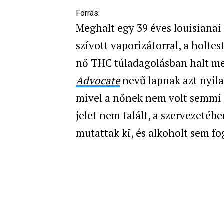
Forrás:
Meghalt egy 39 éves
louisianai
szívott vaporizátorral, a holtes
nő THC túladagolásban halt m
Advocate
nevű lapnak azt nyila
mivel a nőnek nem volt semmi 
jelet nem talált, a szervezeté
mutattak ki, és alkoholt sem fo