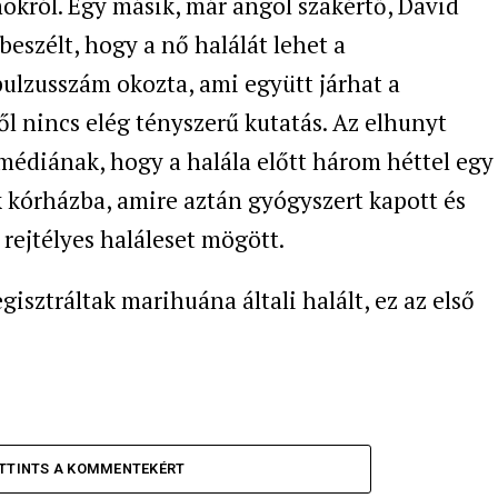
okról. Egy másik, már angol szakértő,
David
 beszélt, hogy a nő halálát lehet a
lzusszám okozta, ami együtt járhat a
ől nincs elég tényszerű kutatás. Az elhunyt
 médiának, hogy a halála előtt három héttel egy
ák kórházba, amire aztán gyógyszert kapott és
 rejtélyes haláleset mögött.
sztráltak marihuána általi halált, ez az első
TTINTS A KOMMENTEKÉRT