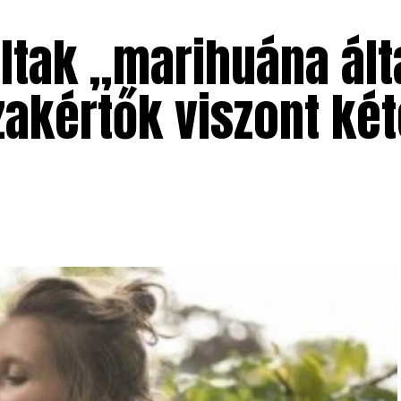
ltak „marihuána álta
zakértők viszont ké