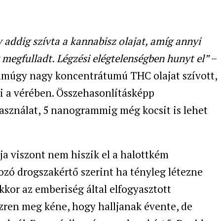
addig szívta a kannabisz olajat, amíg annyi
 megfulladt. Légzési elégtelenségben hunyt el”
–
t amúgy nagy koncentrátumú THC olajat szívott,
 a vérében. Összehasonlításképp
használat, 5 nanogrammig még kocsit is lehet
ja viszont nem hiszik el a halottkém
ozó drogszakértő szerint ha tényleg létezne
kkor az emberiség által elfogyasztott
zren meg kéne, hogy halljanak évente, de