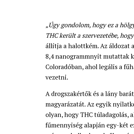
„Úgy gondolom, hogy ez a hölgy 
THC került a szervezetébe, hogy
állítja a halottkém. Az áldoza
8,4 nanogrammnyit mutattak ki
Coloradóban, ahol legális a fű
vezetni.
A drogszakértők és a lány barát
magyarázatát. Az egyik nyilatk
olyan, hogy THC túladagolás, a
fűmennyiség alapján egy-két e