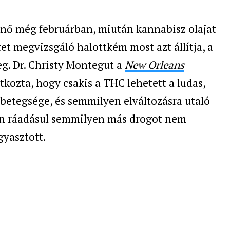
nő még februárban, miután kannabisz olajat
tet megvizsgáló halottkém most azt állítja, a
eg.
Dr. Christy Montegut a
New Orleans
tkozta, hogy csakis a THC lehetett a ludas,
betegsége, és semmilyen elváltozásra utaló
ben ráadásul semmilyen más drogot nem
gyasztott.