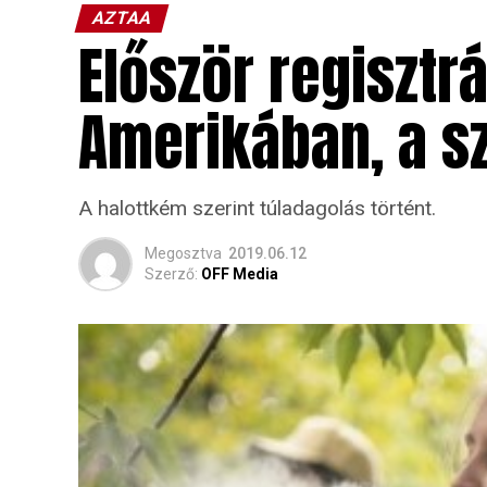
AZTAA
Először regisztrá
Amerikában, a s
A halottkém szerint túladagolás történt.
Megosztva
2019.06.12
Szerző:
OFF Media