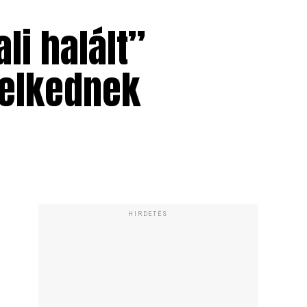
li halált”
telkednek
HIRDETÉS