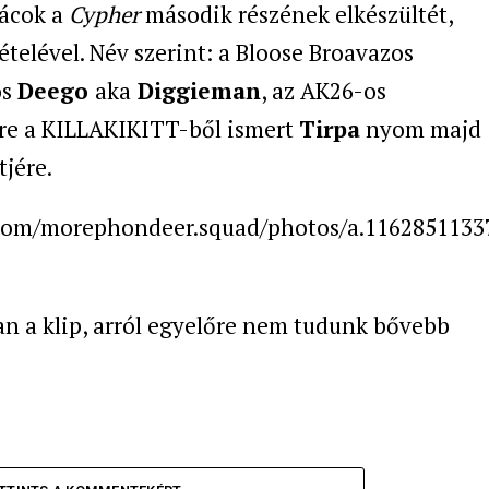
rácok a
Cypher
második részének elkészültét,
telével. Név szerint: a Bloose Broavazos
os
Deego
aka
Diggieman
, az AK26-os
re a KILLAKIKITT-ből ismert
Tirpa
nyom majd
jére.
.com/morephondeer.squad/photos/a.116285113
n a klip, arról egyelőre nem tudunk bővebb