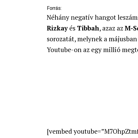
Forrás:
Néhány negatív hangot leszámít
Rizkay
és
Tibbah
, azaz az
M-S
sorozatát, melynek a májusban 
Youtube-on az egy millió megt
[vembed youtube=”M7OhpZtmfiw”