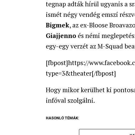
tegnap adták hírül ugyanis a s
ismét négy vendég emszí részvé
Bigmek
, az ex-Bloose Broavaz
Giajjenno
és némi meglepetés
egy-egy verzét az M-Squad beat
[fbpost]https://www.facebook
type=3&theater
[/fbpost]
Hogy mikor kerülhet ki pontosa
infóval szolgálni.
HASONLÓ TÉMÁK: