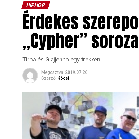
HIPHOP
Érdekes szerepo
„Cypher” soroza
Tirpa és Giajjenno egy trekken.
Megosztva
2019.07.26
Szerző:
Kócsi