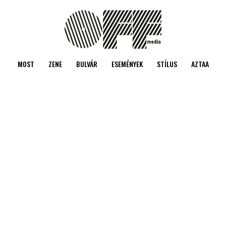
MOST
ZENE
BULVÁR
ESEMÉNYEK
STÍLUS
AZTAA