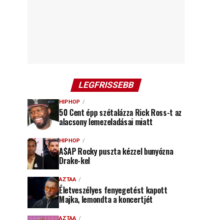
LEGFRISSEBB
HIPHOP
50 Cent épp szétalázza Rick Ross-t az
alacsony lemezeladásai miatt
HIPHOP
A$AP Rocky puszta kézzel bunyózna
Drake-kel
AZTAA
Életveszélyes fenyegetést kapott
Majka, lemondta a koncertjét
AZTAA