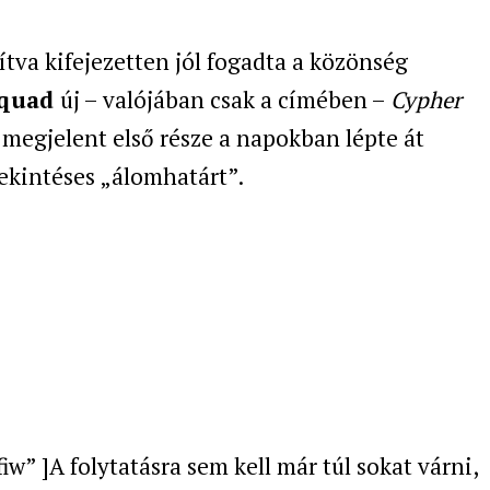
va kifejezetten jól fogadta a közönség
quad
új – valójában csak a címében –
Cypher
megjelent első része a napokban lépte át
ekintéses „álomhatárt”.
 ]A folytatásra sem kell már túl sokat várni,