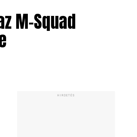
 az M-Squad
e
HIRDETÉS