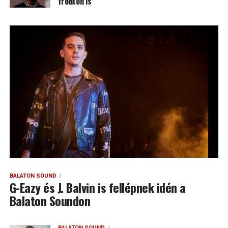
fronton is
BALATON SOUND
G-Eazy és J. Balvin is fellépnek idén a
Balaton Soundon
BALATON SOUND