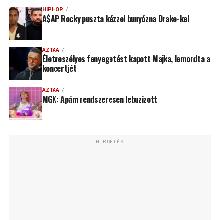
HIPHOP
A$AP Rocky puszta kézzel bunyózna Drake-kel
AZTAA
Életveszélyes fenyegetést kapott Majka, lemondta a
koncertjét
AZTAA
MGK: Apám rendszeresen lebuzizott
HIRDETÉS