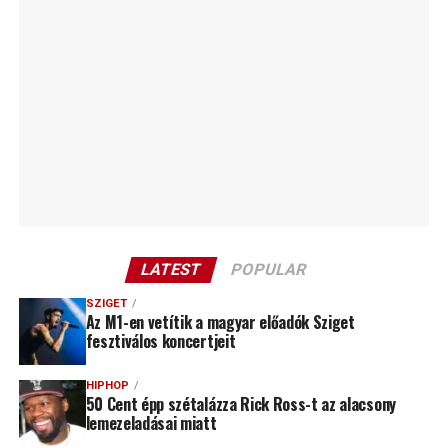
LATEST
POPULAR
SZIGET
Az M1-en vetítik a magyar előadók Sziget
fesztiválos koncertjeit
HIPHOP
50 Cent épp szétalázza Rick Ross-t az alacsony
lemezeladásai miatt