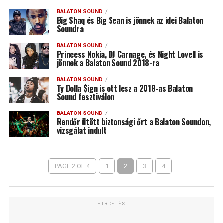
BALATON SOUND
Big Shaq és Big Sean is jönnek az idei Balaton
Soundra
BALATON SOUND
Princess Nokia, DJ Carnage, és Night Lovell is
jönnek a Balaton Sound 2018-ra
BALATON SOUND
Ty Dolla $ign is ott lesz a 2018-as Balaton
Sound fesztiválon
BALATON SOUND
Rendőr ütött biztonsági őrt a Balaton Soundon,
vizsgálat indult
PAGE 2 OF 4
1
2
3
4
HIRDETÉS