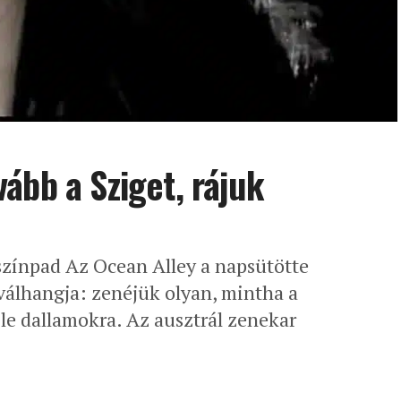
ább a Sziget, rájuk
zínpad Az Ocean Alley a napsütötte
iválhangja: zenéjük olyan, mintha a
le dallamokra. Az ausztrál zenekar