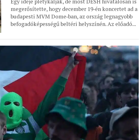
Egy ideje pletykálják, de most DESH hivatalosan is
megerősítette, hogy december 19‑én koncertet ad a
budapesti MVM Dome‑ban, az ország legnagyobb
befogadóképességű beltéri helyszínén. Az előadó...