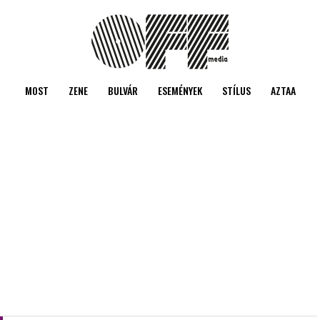
MOST
ZENE
BULVÁR
ESEMÉNYEK
STÍLUS
AZTAA