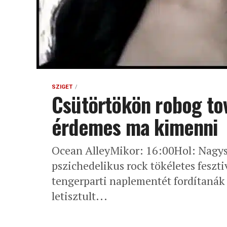
SZIGET
Csütörtökön robog tov
érdemes ma kimenni
Ocean AlleyMikor: 16:00Hol: Nagys
pszichedelikus rock tökéletes feszt
tengerparti naplementét fordítanák 
letisztult...