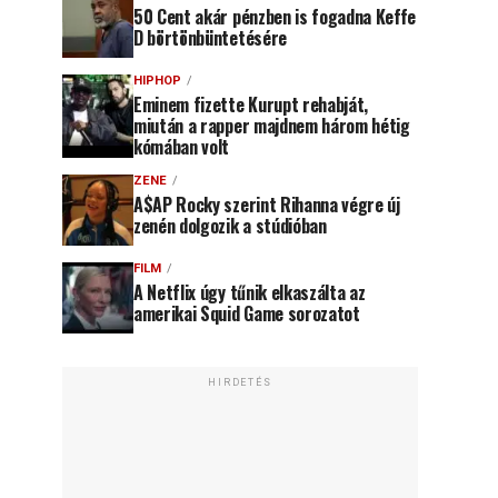
50 Cent akár pénzben is fogadna Keffe
D börtönbüntetésére
HIPHOP
Eminem fizette Kurupt rehabját,
miután a rapper majdnem három hétig
kómában volt
ZENE
A$AP Rocky szerint Rihanna végre új
zenén dolgozik a stúdióban
FILM
A Netflix úgy tűnik elkaszálta az
amerikai Squid Game sorozatot
HIRDETÉS