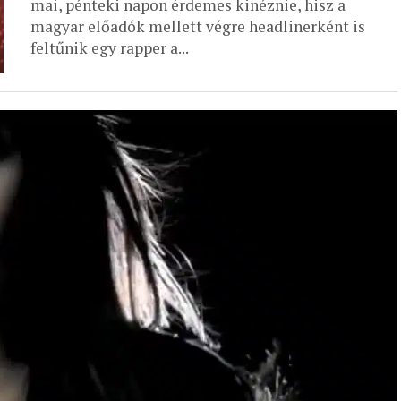
mai, pénteki napon érdemes kinéznie, hisz a
magyar előadók mellett végre headlinerként is
feltűnik egy rapper a...