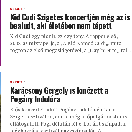
SZIGET
Kid Cudi Szigetes koncertjén még az is
bealudt, aki életében nem tépett
Kid Cudi egy pionír, ez egy tény. A rapper első,
2008-as mixtape-je, a „A Kid Named Cudi„, rajta
rögtön az első megaslágerével, a „Day ‘n’ Nite„-tal...
SZIGET
Karácsony Gergely is kinézett a
Pogány Indulóra
Erős koncertet adott Pogány Induló délután a
Sziget fesztiválon, amire még a főpolgármester is
ellátogatott. Pogi délután fél 6-kor állt színpadra,
méghozzá a fesztivál nagyszínpadán. A...