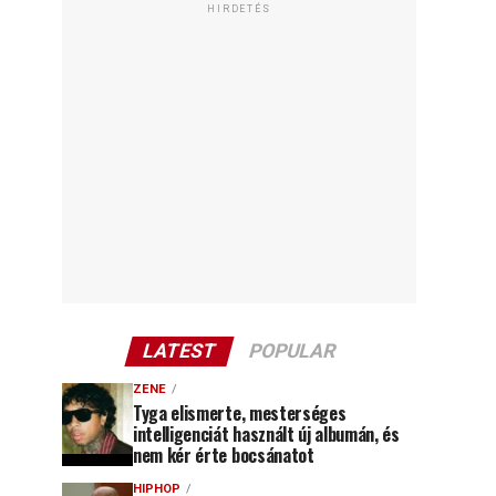
HIRDETÉS
LATEST
POPULAR
ZENE
Tyga elismerte, mesterséges
intelligenciát használt új albumán, és
nem kér érte bocsánatot
HIPHOP