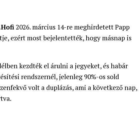
.Hofi
2026. március 14-re meghirdetett Papp
je, ezért most bejelentették, hogy másnap is
délben kezdték el árulni a jegyeket, és habár
ekésítési rendszernél, jelenleg 90%-os sold
ézenfekvő volt a duplázás, ami a következő nap,
tva.