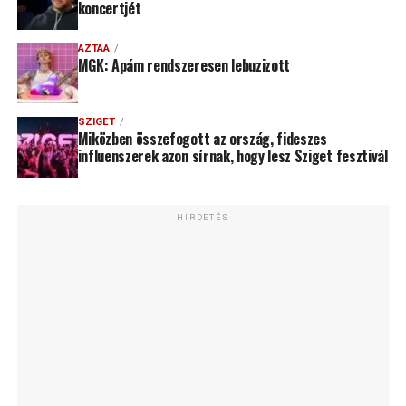
koncertjét
AZTAA
MGK: Apám rendszeresen lebuzizott
SZIGET
Miközben összefogott az ország, fideszes
influenszerek azon sírnak, hogy lesz Sziget fesztivál
HIRDETÉS