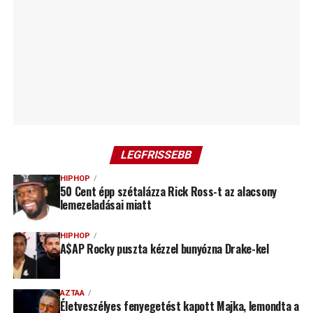
LEGFRISSEBB
HIPHOP
50 Cent épp szétalázza Rick Ross-t az alacsony
lemezeladásai miatt
HIPHOP
A$AP Rocky puszta kézzel bunyózna Drake-kel
AZTAA
Életveszélyes fenyegetést kapott Majka, lemondta a