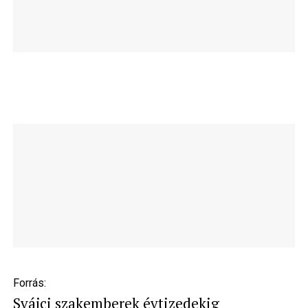
Forrás:
Svájci szakemberek évtizedekig