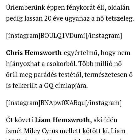
Úriemberünk éppen fénykorát éli, oldalán
pedig lassan 20 éve ugyanaz a nő tetszeleg.
[instagram]BOULQ1VDumi[/instagram]
Chris Hemsworth
egyértelmű, hogy nem
hiányozhat a csokorból. Több millió nő
őrül meg parádés testétől, természetesen ő
is felkerült a GQ címlapjára.
[instagram]BNApw0XABqu[/instagram]
Őt követi
Liam Hemswroth,
aki idén
ismét Miley Cyrus mellett kötött ki. Liam