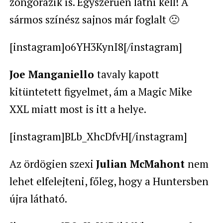
zongorázik is. Egyszerűen látni kell! A
sármos színész sajnos már foglalt 🙁
[instagram]o6YH3KynI8[/instagram]
Joe Manganiello
tavaly kapott
kitüntetett figyelmet, ám a Magic Mike
XXL miatt most is itt a helye.
[instagram]BLb_XhcDfvH[/instagram]
Az ördögien szexi
Julian McMahont
nem
lehet elfelejteni, főleg, hogy a Huntersben
újra látható.