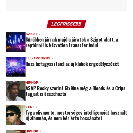
LEGFRISSEBB
SZIGET
Sűrűbben járnak majd a járatok a Sziget alatt, a
reptérről is közvetlen transzfer indul
ELEKTRONIKUS
Ibiza befagyasztaná az új klubok engedélyezését
HIPHOP
A$AP Rocky szerint 6ix9ine még a Bloods és a Crips
tagjait is összehozta
ZENE
Tyga elismerte, mesterséges intelligenciát használt
új albumán, és nem kér érte bocsánatot
HIPHOP