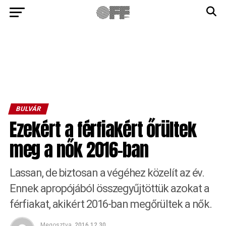
BULVÁR
Ezekért a férfiakért őrültek
meg a nők 2016-ban
Lassan, de biztosan a végéhez közelít az év.
Ennek apropójából összegyűjtöttük azokat a
férfiakat, akikért 2016-ban megőrültek a nők.
Megosztva
2016.12.30