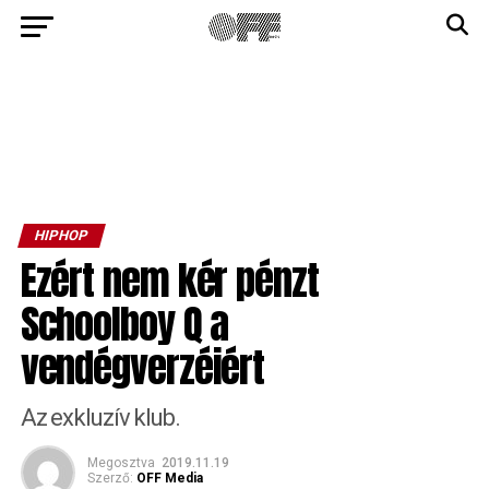
HIPHOP
Ezért nem kér pénzt
Schoolboy Q a
vendégverzéiért
Az exkluzív klub.
Megosztva
2019.11.19
Szerző:
OFF Media