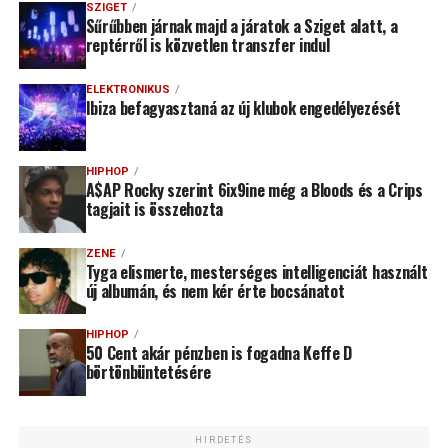
SZIGET
Sűrűbben járnak majd a járatok a Sziget alatt, a
reptérről is közvetlen transzfer indul
ELEKTRONIKUS
Ibiza befagyasztaná az új klubok engedélyezését
HIPHOP
A$AP Rocky szerint 6ix9ine még a Bloods és a Crips
tagjait is összehozta
ZENE
Tyga elismerte, mesterséges intelligenciát használt
új albumán, és nem kér érte bocsánatot
HIPHOP
50 Cent akár pénzben is fogadna Keffe D
börtönbüntetésére
HIRDETÉS