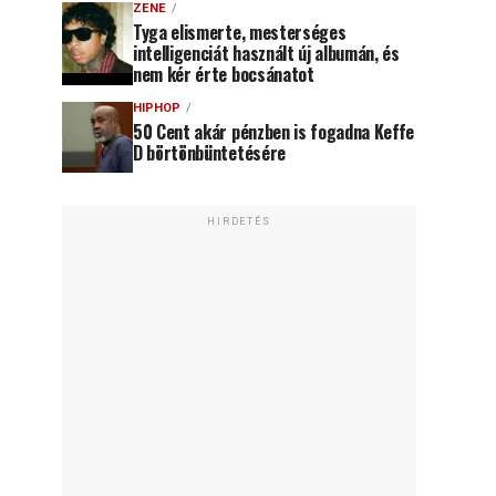
ZENE
Tyga elismerte, mesterséges
intelligenciát használt új albumán, és
nem kér érte bocsánatot
HIPHOP
50 Cent akár pénzben is fogadna Keffe
D börtönbüntetésére
HIRDETÉS