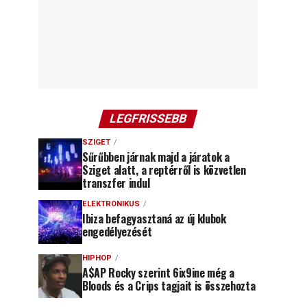
LEGFRISSEBB
SZIGET
Sűrűbben járnak majd a járatok a
Sziget alatt, a reptérről is közvetlen
transzfer indul
ELEKTRONIKUS
Ibiza befagyasztaná az új klubok
engedélyezését
HIPHOP
A$AP Rocky szerint 6ix9ine még a
Bloods és a Crips tagjait is összehozta