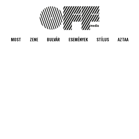
MOST
ZENE
BULVÁR
ESEMÉNYEK
STÍLUS
AZTAA