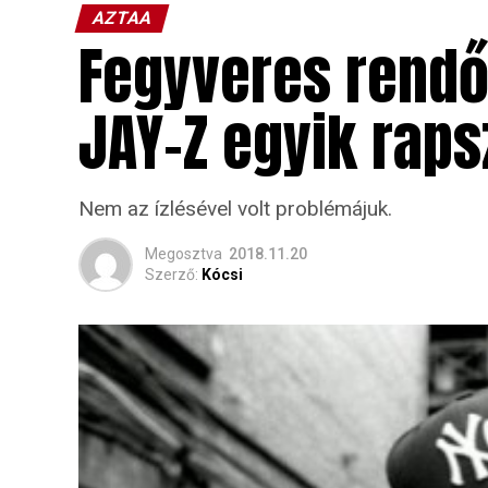
AZTAA
Fegyveres rendőr
JAY-Z egyik raps
Nem az ízlésével volt problémájuk.
Megosztva
2018.11.20
Szerző:
Kócsi