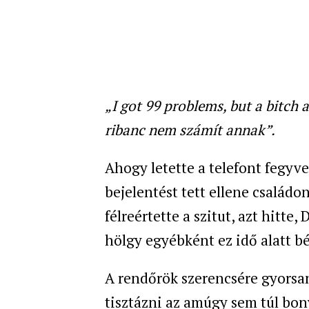
„I got 99 problems, but a bitch 
ribanc nem számít annak”.
Ahogy letette a telefont fegyv
bejelentést tett ellene családo
félreértette a szitut, azt hitte
hölgy egyébként ez idő alatt b
A rendőrök szerencsére gyorsan 
tisztázni az amúgy sem túl bony