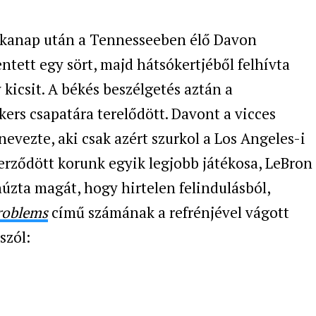
nkanap után a
Tennesseeben
élő Davon
ntett egy sört, majd hátsókertjéből felhívta
kicsit. A békés beszélgetés aztán a
akers csapatára terelődött. Davont a vicces
evezte, aki csak azért szurkol a Los Angeles-i
rződött korunk egyik legjobb játékosa, LeBron
úzta magát, hogy hirtelen felindulásból,
roblems
című számának a refrénjével vágott
szól: