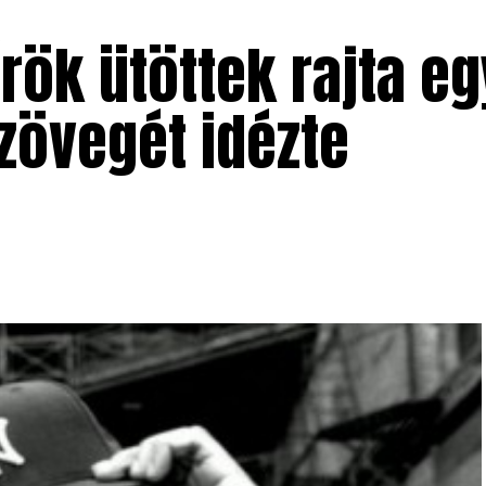
ök ütöttek rajta egy
zövegét idézte