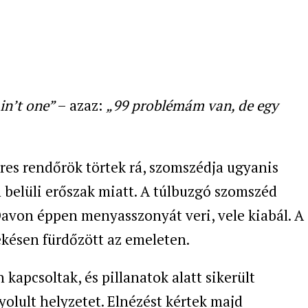
ain’t one”
– azaz:
„99 problémám van, de egy
eres rendőrök törtek rá, szomszédja ugyanis
n belüli erőszak miatt. A túlbuzgó szomszéd
, Davon éppen menyasszonyát veri, vele kiabál. A
ékésen fürdőzött az emeleten.
kapcsoltak, és pillanatok alatt sikerült
olult helyzetet. Elnézést kértek majd