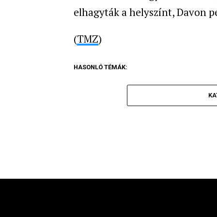
elhagyták a helyszínt, Davon p
(
TMZ
)
HASONLÓ TÉMÁK:
KA