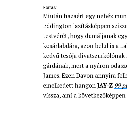
Forrás:
Miután hazaért egy nehéz mu
Eddington lazításképpen szisze
testvérét, hogy dumáljanak egy 
kosárlabdára, azon belül is a L
kedvű tesója divatszurkólónak n
gárdának, mert a nyáron odasze
James. Ezen Davon annyira felh
emelkedett hangon
JAY-Z
99 p
vissza, ami a következőképpen 