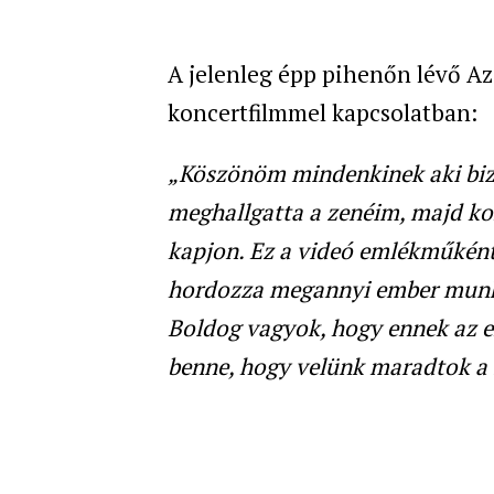
A jelenleg épp pihenőn lévő Azi
koncertfilmmel kapcsolatban:
„Köszönöm mindenkinek aki biza
meghallgatta a zenéim, majd kon
kapjon. Ez a videó emlékműkén
hordozza megannyi ember munkáj
Boldog vagyok, hogy ennek az e
benne, hogy velünk maradtok a 