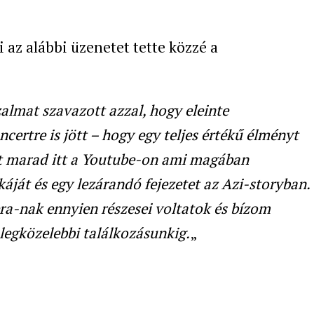
 az alábbi üzenetet tette közzé a
lmat szavazott azzal, hogy eleinte
certre is jött – hogy egy teljes értékű élményt
t marad itt a Youtube-on ami magában
át és egy lezárandó fejezetet az Azi-storyban.
ra-nak ennyien részesei voltatok és bízom
legközelebbi találkozásunkig.
„