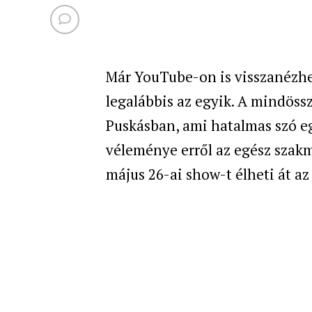
Már YouTube-on is visszanézh
legalábbis az egyik. A mindössz
Puskásban, ami hatalmas szó egy
véleménye erről az egész szak
május 26-ai show-t élheti át az