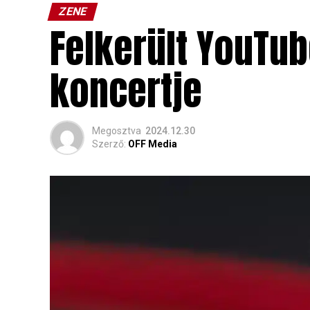
ZENE
Felkerült YouTu
koncertje
Megosztva
2024.12.30
Szerző:
OFF Media