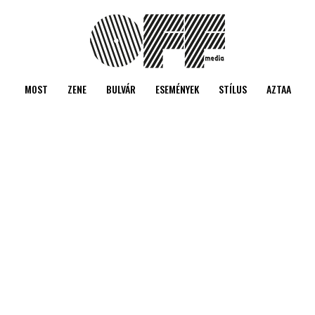
MOST
ZENE
BULVÁR
ESEMÉNYEK
STÍLUS
AZTAA