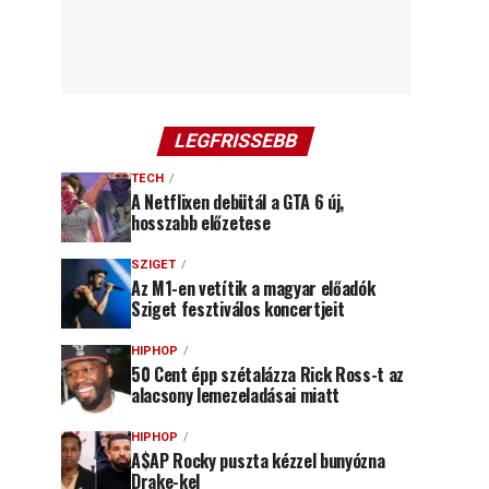
LEGFRISSEBB
TECH
A Netflixen debütál a GTA 6 új,
hosszabb előzetese
SZIGET
Az M1-en vetítik a magyar előadók
Sziget fesztiválos koncertjeit
HIPHOP
50 Cent épp szétalázza Rick Ross-t az
alacsony lemezeladásai miatt
HIPHOP
A$AP Rocky puszta kézzel bunyózna
Drake-kel