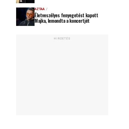
AZTAA
Életveszélyes fenyegetést kapott
Majka, lemondta a koncertjét
HIRDETÉS