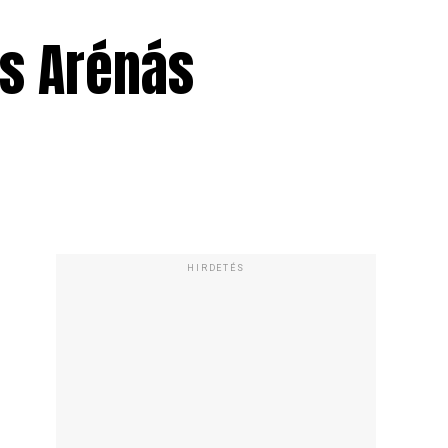
ás Arénás
HIRDETÉS