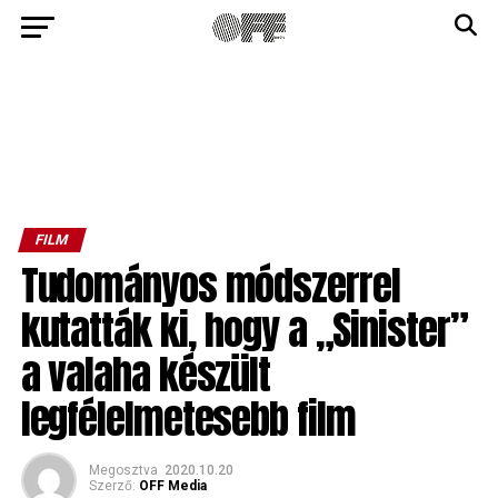
FILM
Tudományos módszerrel
kutatták ki, hogy a „Sinister”
a valaha készült
legfélelmetesebb film
Megosztva
2020.10.20
Szerző:
OFF Media