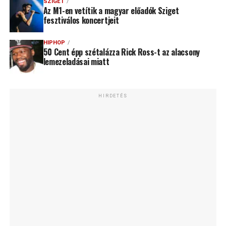
SZIGET
Az M1-en vetítik a magyar előadók Sziget
fesztiválos koncertjeit
HIPHOP
50 Cent épp szétalázza Rick Ross-t az alacsony
lemezeladásai miatt
HIRDETÉS