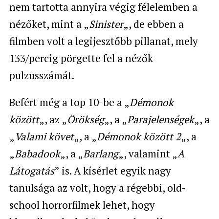
nem tartotta annyira végig félelemben a
nézőket, mint a „
Sinister
„, de ebben a
filmben volt a legijesztőbb pillanat, mely
133/percig pörgette fel a nézők
pulzusszámát.
Befért még a top 10-be a „
Démonok
között
„, az „
Örökség
„, a „
Parajelenségek
„, a
„
Valami követ
„, a „
Démonok között 2
„, a
„
Babadook
„, a „
Barlang
„, valamint „
A
Látogatás
” is. A kísérlet egyik nagy
tanulsága az volt, hogy a régebbi, old-
school horrorfilmek lehet, hogy