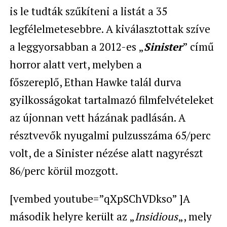
is le tudták szűkíteni a listát a 35
legfélelmetesebbre. A kiválasztottak szíve
a leggyorsabban a 2012-es „
Sinister
” című
horror alatt vert, melyben a
főszereplő, Ethan Hawke talál durva
gyilkosságokat tartalmazó filmfelvételeket
az újonnan vett házának padlásán. A
résztvevők nyugalmi pulzusszáma 65/perc
volt, de a Sinister nézése alatt nagyrészt
86/perc körül mozgott.
[vembed youtube=”qXpSChVDkso” ]A
második helyre került az „
Insidious
„, mely