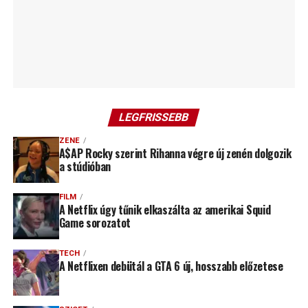
LEGFRISSEBB
ZENE
A$AP Rocky szerint Rihanna végre új zenén dolgozik
a stúdióban
FILM
A Netflix úgy tűnik elkaszálta az amerikai Squid
Game sorozatot
TECH
A Netflixen debütál a GTA 6 új, hosszabb előzetese