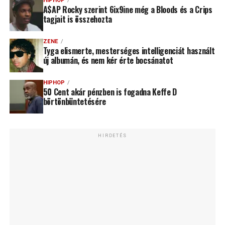
HIPHOP
A$AP Rocky szerint 6ix9ine még a Bloods és a Crips
tagjait is összehozta
ZENE
Tyga elismerte, mesterséges intelligenciát használt
új albumán, és nem kér érte bocsánatot
HIPHOP
50 Cent akár pénzben is fogadna Keffe D
börtönbüntetésére
HIRDETÉS