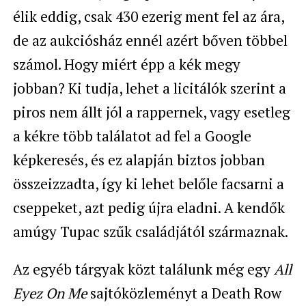
élik eddig, csak 430 ezerig ment fel az ára,
de az aukciósház ennél azért bőven többel
számol. Hogy miért épp a kék megy
jobban? Ki tudja, lehet a licitálók szerint a
piros nem állt jól a rappernek, vagy esetleg
a kékre több találatot ad fel a Google
képkeresés, és ez alapján biztos jobban
összeizzadta, így ki lehet belőle facsarni a
cseppeket, azt pedig újra eladni. A kendők
amúgy Tupac szűk családjától származnak.
Az egyéb tárgyak közt találunk még egy
All
Eyez On Me
sajtóközleményt a Death Row