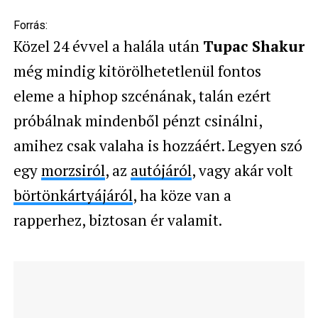
Forrás:
Közel 24 évvel a halála után
Tupac Shakur
még mindig kitörölhetetlenül fontos
eleme a hiphop szcénának, talán ezért
próbálnak mindenből pénzt csinálni,
amihez csak valaha is hozzáért. Legyen szó
egy
morzsiról
, az
autójáról
, vagy akár volt
börtönkártyájáról
, ha köze van a
rapperhez, biztosan ér valamit.