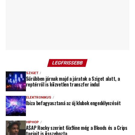
LEGFRISSEBB
SZIGET
Sűrűbben járnak majd a járatok a Sziget alatt, a
reptérről is közvetlen transzfer indul
ELEKTRONIKUS
Ibiza befagyasztaná az új klubok engedélyezését
HIPHOP
A$AP Rocky szerint 6ix9ine még a Bloods és a Crips
tagjait is összehozta