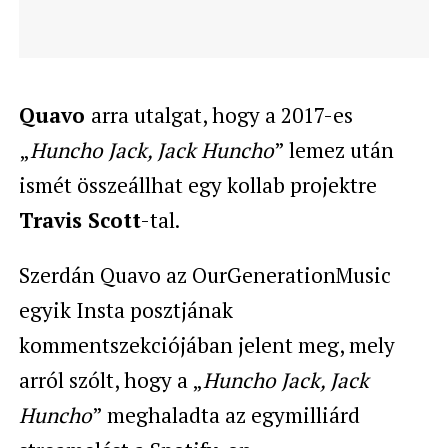
Quavo
arra utalgat, hogy a 2017-es
„
Huncho Jack, Jack Huncho
” lemez után
ismét összeállhat egy kollab projektre
Travis Scott
-tal.
Szerdán Quavo az OurGenerationMusic
egyik Insta posztjának
kommentszekciójában jelent meg, mely
arról szólt, hogy a „
Huncho Jack, Jack
Huncho
” meghaladta az egymilliárd