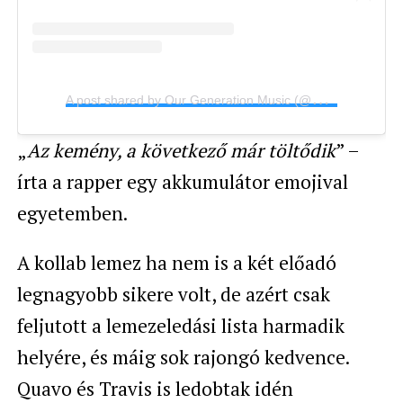
A
post shared by Our Generation Music (@ourgenerationmusic)
„
Az kemény, a következő már töltődik
” –
írta a rapper egy akkumulátor emojival
egyetemben.
A kollab lemez ha nem is a két előadó
legnagyobb sikere volt, de azért csak
feljutott a lemezeledási lista harmadik
helyére, és máig sok rajongó kedvence.
Quavo és Travis is ledobtak idén