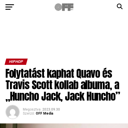
HIPHOP
Folytatást kaphat Quavo és
Travis Scott kollab albuma, a
„Huncho Jack, Jack Huncho”
Megosztva
2023.09.30
Szerző:
OFF Media