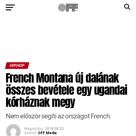
HIPHOP
French Montana új dalának
összes bevétele egy ugandai
kórháznak megy
Nem először segíti az országot French.
Megosztva
2018.08.25
Szerző:
OFF Media