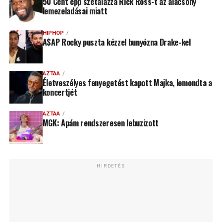
50 Cent épp szétalázza Rick Ross-t az alacsony
lemezeladásai miatt
HIPHOP
A$AP Rocky puszta kézzel bunyózna Drake-kel
AZTAA
Életveszélyes fenyegetést kapott Majka, lemondta a
koncertjét
AZTAA
MGK: Apám rendszeresen lebuzizott
HIRDETÉS