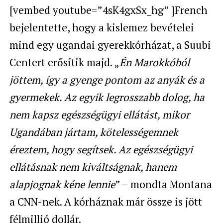
[vembed youtube=”4sK4gxSx_hg” ]French
bejelentette, hogy a kislemez bevételei
mind egy ugandai gyerekkórházat, a Suubi
Centert erősítik majd. „
Én Marokkóból
jöttem, így a gyenge pontom az anyák és a
gyermekek. Az egyik legrosszabb dolog, ha
nem kapsz egészségügyi ellátást, mikor
Ugandában jártam, kötelességemnek
éreztem, hogy segítsek. Az egészségügyi
ellátásnak nem kiváltságnak, hanem
alapjognak kéne lennie
” – mondta Montana
a CNN-nek. A kórháznak már össze is jött
félmillió dollár.