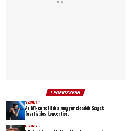
HIRDETÉS
LEGFRISSEBB
SZIGET
Az M1-en vetítik a magyar előadók Sziget
fesztiválos koncertjeit
HIPHOP