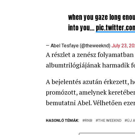
when you gaze long enou
into you…
pic.twitter.c
— Abel Tesfaye (@theweeknd)
July 23, 2
A részlet a zenész folyamatban 
albumtrilógiájának harmadik fe
A bejelentés azután érkezett, 
promózott, amelynek keretében
bemutatni Abel. Vélhetően ezen
HASONLÓ TÉMÁK:
RNB
THE WEEKND
ÚJ 