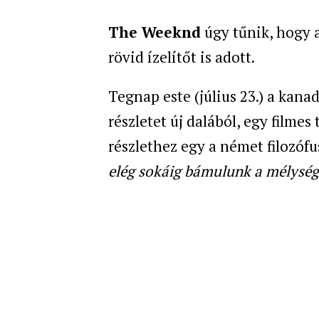
The Weeknd
úgy tűnik, hogy 
rövid ízelítőt is adott.
Tegnap este (július 23.) a kan
részletet új dalából, egy filmes
részlethez egy a német filozófus
elég sokáig bámulunk a mélységb