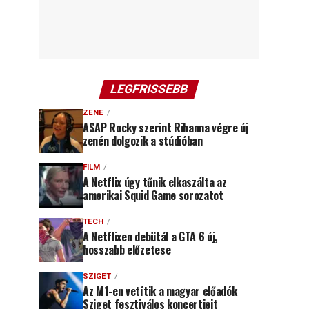
LEGFRISSEBB
ZENE
A$AP Rocky szerint Rihanna végre új
zenén dolgozik a stúdióban
FILM
A Netflix úgy tűnik elkaszálta az
amerikai Squid Game sorozatot
TECH
A Netflixen debütál a GTA 6 új,
hosszabb előzetese
SZIGET
Az M1-en vetítik a magyar előadók
Sziget fesztiválos koncertjeit