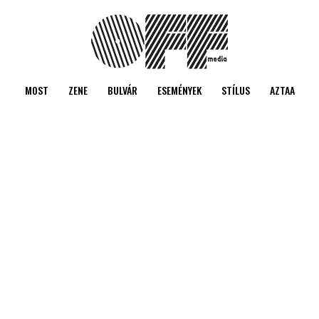
MOST
ZENE
BULVÁR
ESEMÉNYEK
STÍLUS
AZTAA