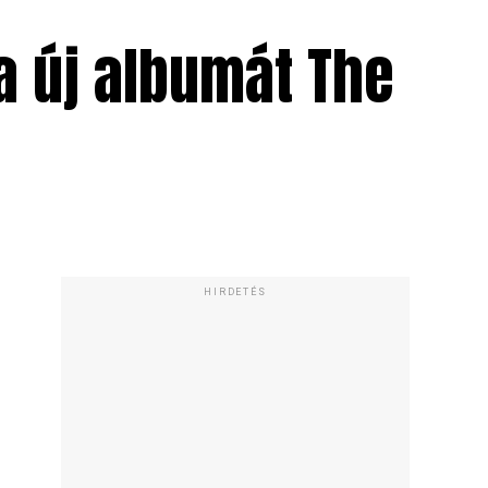
a új albumát The
HIRDETÉS