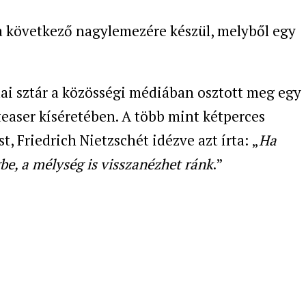
a következő nagylemezére készül, melyből egy
adai sztár a közösségi médiában osztott meg egy
 teaser kíséretében. A több mint kétperces
t, Friedrich Nietzschét idézve azt írta: „
Ha
e, a mélység is visszanézhet ránk
.”