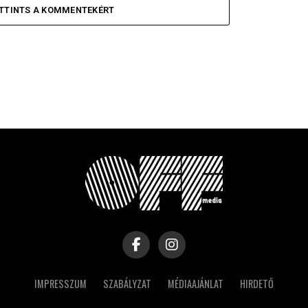
TTINTS A KOMMENTEKÉRT
IMPRESSZUM
SZABÁLYZAT
MÉDIAAJÁNLAT
HIRDETŐ