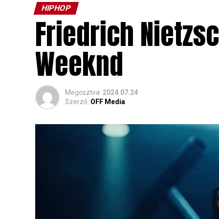
HIPHOP
Friedrich Nietzs
Weeknd
Megosztva
2024.07.24
Szerző:
OFF Media