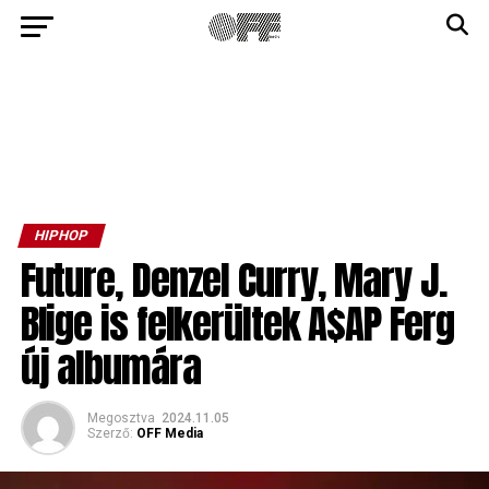
HIPHOP
Future, Denzel Curry, Mary J.
Blige is felkerültek A$AP Ferg
új albumára
Megosztva
2024.11.05
Szerző:
OFF Media