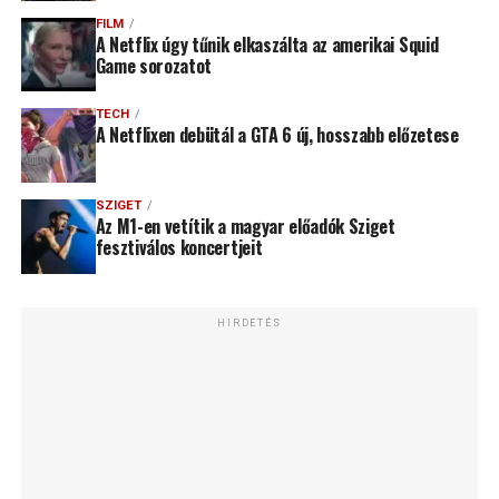
FILM
A Netflix úgy tűnik elkaszálta az amerikai Squid
Game sorozatot
TECH
A Netflixen debütál a GTA 6 új, hosszabb előzetese
SZIGET
Az M1-en vetítik a magyar előadók Sziget
fesztiválos koncertjeit
HIRDETÉS