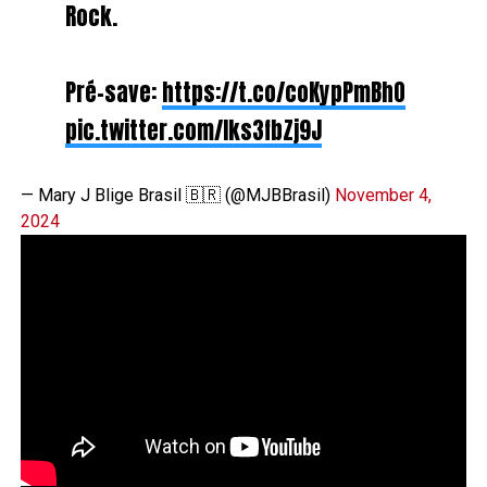
Rock.
Pré-save:
https://t.co/coKypPmBhO
pic.twitter.com/Iks3fbZj9J
— Mary J Blige Brasil 🇧🇷 (@MJBBrasil)
November 4,
2024