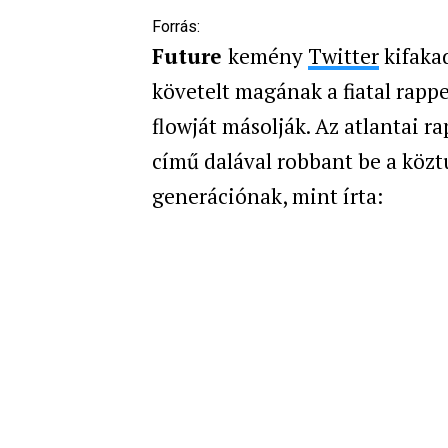
Forrás:
Future
kemény
Twitter
kifakad
követelt magának a fiatal rappe
flowját másolják. Az atlantai ra
című dalával robbant be a köz
generációnak, mint írta: