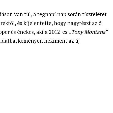
áson van túl, a tegnapi nap során tiszteletet
rektől, és kijelentette, hogy nagyrészt az ő
pper és énekes, aki a 2012-es „
Tony Montana
”
tudatba, keményen nekiment az új