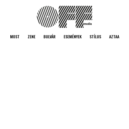
MOST
ZENE
BULVÁR
ESEMÉNYEK
STÍLUS
AZTAA