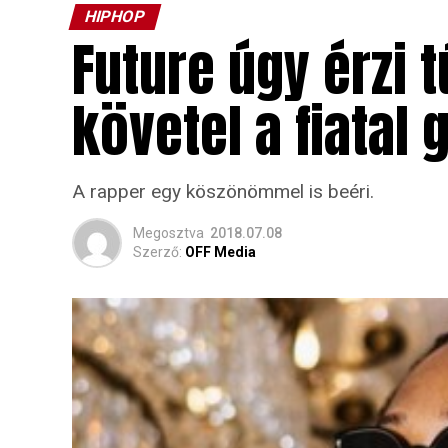
HIPHOP
Future úgy érzi t
követel a fiatal
A rapper egy köszönömmel is beéri.
Megosztva
2018.07.08
Szerző:
OFF Media