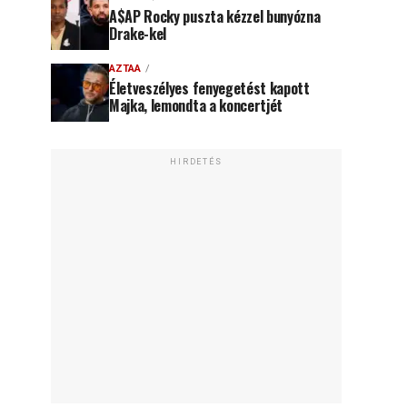
A$AP Rocky puszta kézzel bunyózna
Drake-kel
AZTAA
Életveszélyes fenyegetést kapott
Majka, lemondta a koncertjét
HIRDETÉS