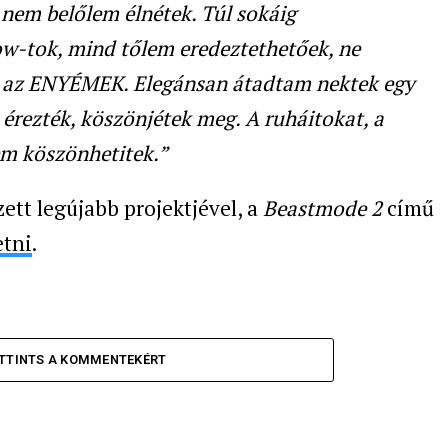
nem belőlem élnétek. Túl sokáig
ow-tok, mind tőlem eredeztethetőek, ne
is az ENYÉMEK. Elegánsan átadtam nektek egy
érezték, köszönjétek meg. A ruháitokat, a
kem köszönhetitek.”
tt legújabb projektjével, a
Beastmode 2
című
etni
.
TTINTS A KOMMENTEKÉRT