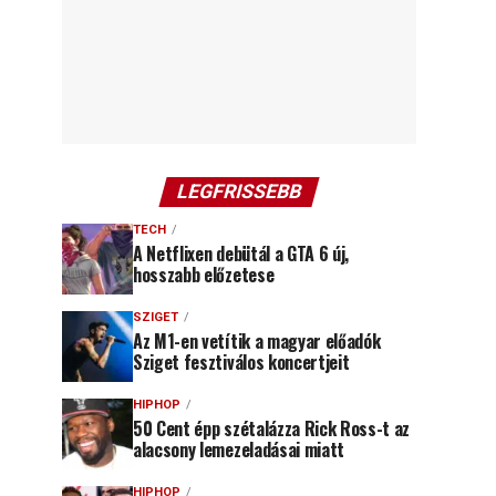
LEGFRISSEBB
TECH
A Netflixen debütál a GTA 6 új,
hosszabb előzetese
SZIGET
Az M1-en vetítik a magyar előadók
Sziget fesztiválos koncertjeit
HIPHOP
50 Cent épp szétalázza Rick Ross-t az
alacsony lemezeladásai miatt
HIPHOP