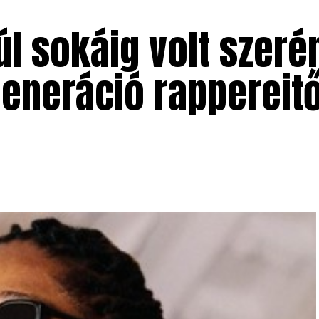
úl sokáig volt szerén
 generáció rappereitő