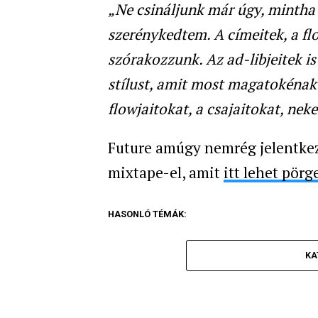
„Ne csináljunk már úgy, mintha 
szerénykedtem. A címeitek, a fl
szórakozzunk. Az ad-libjeitek 
stílust, amit most magatokénak 
flowjaitokat, a csajaitokat, ne
Future amúgy nemrég jelentkeze
mixtape-el, amit
itt lehet pörg
HASONLÓ TÉMÁK:
KA