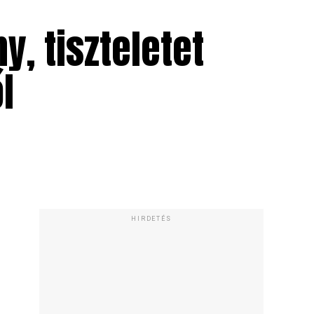
y, tiszteletet
l
HIRDETÉS