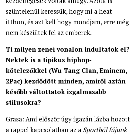
kezdetlegesek voltak amúgy. Azóta is
szüntelenül keressük, hogy mi a heat
itthon, és azt kell hogy mondjam, erre még
nem készültek fel az emberek.
Ti milyen zenei vonalon indultatok el?
Nektek is a tipikus hiphop-
kötelezőkkel (
Wu-Tang Clan, Eminem,
2Pac) kezdődött minden, amiről aztán
később váltottatok izgalmasabb
stílusokra?
Grasa: Ami először úgy igazán lázba hozott
a rappel kapcsolatban az a
Sportból fújunk