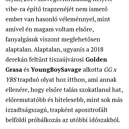
vibe-ra építő trapzenéjét nem ismerő
ember van hasonló véleménnyel, mint
amivel én magam voltam elsőre,
fanyalgásuk viszont meglehetősen
alaptalan. Alaptalan, ugyanis a 2018
derekán feltűnt tiszaújvárosi
Golden
Grasa
és
YoungBoySavage
alkotta
GG x
YBS
trapduó olyat hoz itthon, ami annak
ellenére, hogy elsőre talán szokatlanul hat,
előremutatóbb és hitelesebb, mint sok más
izzadtságszagú, trapként aposztrofált
belföldi próbálkozás az utóbbi időszakból.