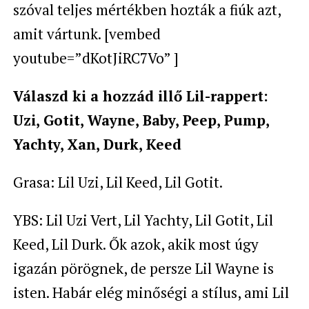
szóval teljes mértékben hozták a fiúk azt,
amit vártunk. [vembed
youtube=”dKotJiRC7Vo” ]
Válaszd ki a hozzád illő Lil-rappert:
Uzi, Gotit, Wayne, Baby, Peep, Pump,
Yachty, Xan, Durk, Keed
Grasa: Lil Uzi, Lil Keed, Lil Gotit.
YBS: Lil Uzi Vert, Lil Yachty, Lil Gotit, Lil
Keed, Lil Durk. Ők azok, akik most úgy
igazán pörögnek, de persze Lil Wayne is
isten. Habár elég minőségi a stílus, ami Lil