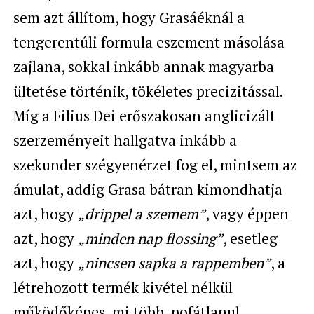
sem azt állítom, hogy Grasáéknál a
tengerentúli formula eszement másolása
zajlana, sokkal inkább annak magyarba
ültetése történik, tökéletes precizitással.
Míg a Filius Dei erőszakosan anglicizált
szerzeményeit hallgatva inkább a
szekunder szégyenérzet fog el, mintsem az
ámulat, addig Grasa bátran kimondhatja
azt, hogy
„drippel a szemem”
, vagy éppen
azt, hogy
„minden nap flossing”
, esetleg
azt, hogy
„nincsen sapka a rappemben”
, a
létrehozott termék kivétel nélkül
működőképes, mi több, pofátlanul