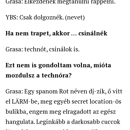
Grasa: Elkezdenék megtanulni rappelni.
YBS: Csak dolgoznék. (nevet)
Ha nem trapet, akkor … csinálnék
Grasa: technót, csinálok is.
Ezt nem is gondoltam volna, mióta
mozdulsz a technóra?
Grasa: Egy spanom Rot néven dj-zik, ő vitt
el LÄRM-be, meg egyéb secret location-ös
bulikba, engem meg elragadott az egész
hangulata. Leginkább a darkosabb cuccok