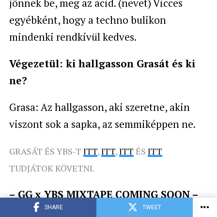
jönnek be, meg az acid. (nevet) Vicces
egyébként, hogy a techno bulikon
mindenki rendkívül kedves.
Végezetül: ki hallgasson Grasát és ki
ne?
Grasa: Az hallgasson, aki szeretne, akin
viszont sok a sapka, az semmiképpen ne.
GRASÁT ÉS YBS-T
ITT
,
ITT
,
ITT
ÉS
ITT
TUDJÁTOK KÖVETNI.
– GG x YBS MIXTAPE COMING SOON –
SHARE
TWEET