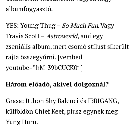
albumfogyasztó.
YBS: Young Thug –
So Much Fun
. Vagy
Travis Scott –
Astroworld
, ami egy
zseniális album, mert csomó stílust sikerült
rajta összegyúrni. [vembed
youtube=”hM_39bCUCK0″ ]
Három előadó, akivel dolgoznál?
Grasa: Itthon Shy Balenci és IBBIGANG,
külföldön Chief Keef, plusz egynek meg
Yung Hurn.