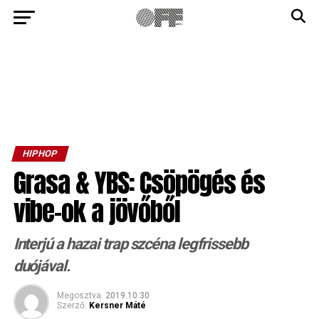
HIPHOP
Grasa & YBS: Csöpögés és
vibe-ok a jövőből
Interjú a hazai trap szcéna legfrissebb
duójával.
Megosztva
2019.10.30
Szerző:
Kersner Máté