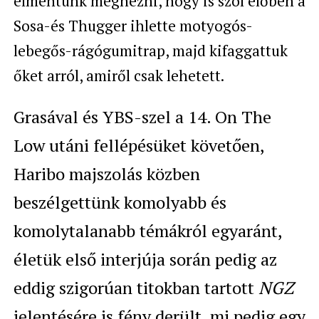
elmentünk megnézni, hogy is szól élőben a
Sosa-és Thugger ihlette motyogós-
lebegős-rágógumitrap, majd kifaggattuk
őket arról, amiről csak lehetett.
Grasával és YBS-szel a 14. On The
Low utáni fellépésüket követően,
Haribo majszolás közben
beszélgettünk komolyabb és
komolytalanabb témákról egyaránt,
életük első interjúja során pedig az
eddig szigorúan titokban tartott
NGZ
jelentésére is fény derült, mi pedig egy