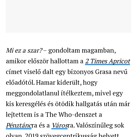
Mi ez a szar?
– gondoltam magamban,
amikor először hallottam a
2 Times Apricot
címet viselő dalt egy bizonyos Grasa nevű
előadótól. Hamar kiderült, hogy
meggondolatlanul ítélkeztem, mivel egy
kis keresgélés és ötödik hallgatás után már
lejtettem is a The Who-denszet a
Pénztánc
ra és a
Város
ra. Valószínűleg sok
olyan, 2019 szövegcentrikusság helyett