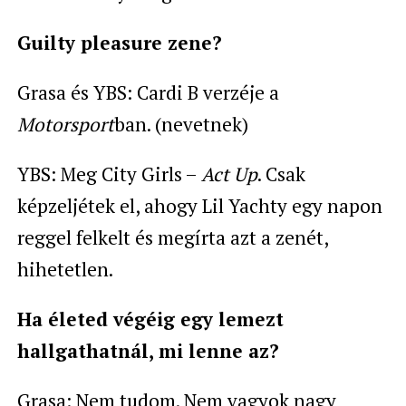
Guilty pleasure zene?
Grasa és YBS: Cardi B verzéje a
Motorsport
ban. (nevetnek)
YBS: Meg City Girls –
Act Up
. Csak
képzeljétek el, ahogy Lil Yachty egy napon
reggel felkelt és megírta azt a zenét,
hihetetlen.
Ha életed végéig egy lemezt
hallgathatnál, mi lenne az?
Grasa: Nem tudom. Nem vagyok nagy