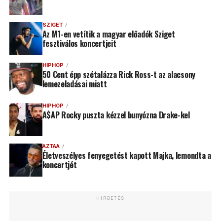
SZIGET
Az M1-en vetítik a magyar előadók Sziget
fesztiválos koncertjeit
HIPHOP
50 Cent épp szétalázza Rick Ross-t az alacsony
lemezeladásai miatt
HIPHOP
A$AP Rocky puszta kézzel bunyózna Drake-kel
AZTAA
Életveszélyes fenyegetést kapott Majka, lemondta a
koncertjét
HIRDETÉS