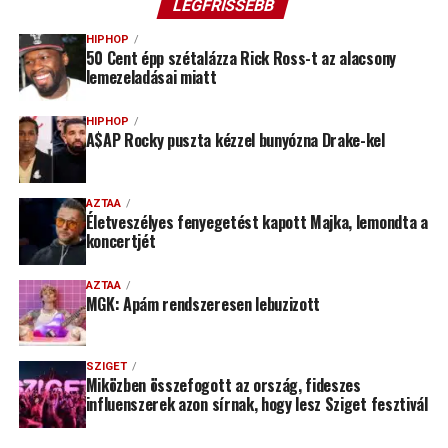
LEGFRISSEBB
HIPHOP
50 Cent épp szétalázza Rick Ross-t az alacsony
lemezeladásai miatt
HIPHOP
A$AP Rocky puszta kézzel bunyózna Drake-kel
AZTAA
Életveszélyes fenyegetést kapott Majka, lemondta a
koncertjét
AZTAA
MGK: Apám rendszeresen lebuzizott
SZIGET
Miközben összefogott az ország, fideszes
influenszerek azon sírnak, hogy lesz Sziget fesztivál