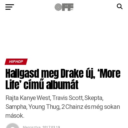
HIPHOP
Hallgasd meg Drake új, ‘More
Life’ című albumát
Rajta Kanye West, Travis Scott, Skepta,
Sampha, Young Thug, 2 Chainz és még sokan
mások.
Megosztva
2017.03.19