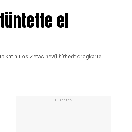
tüntette el
ikat a Los Zetas nevű hírhedt drogkartell
HIRDETÉS