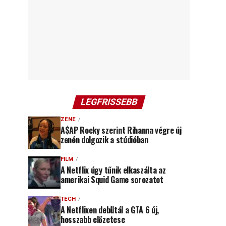
LEGFRISSEBB
ZENE
A$AP Rocky szerint Rihanna végre új
zenén dolgozik a stúdióban
FILM
A Netflix úgy tűnik elkaszálta az
amerikai Squid Game sorozatot
TECH
A Netflixen debütál a GTA 6 új,
hosszabb előzetese