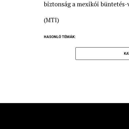
biztonság a mexikói büntetés-
(MTI)
HASONLÓ TÉMÁK:
KA