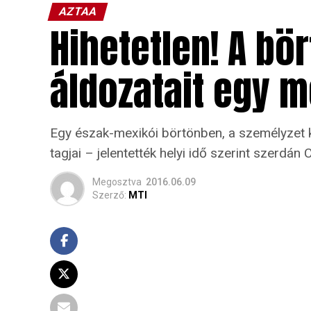
AZTAA
Hihetetlen! A bö
áldozatait egy m
Egy észak-mexikói börtönben, a személyzet k
tagjai – jelentették helyi idő szerint szerdán 
Megosztva
2016.06.09
Szerző:
MTI