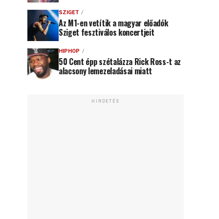
SZIGET
Az M1-en vetítik a magyar előadók
Sziget fesztiválos koncertjeit
HIPHOP
50 Cent épp szétalázza Rick Ross-t az
alacsony lemezeladásai miatt
HIRDETÉS