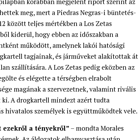
apilapban korábban megjelent riport szerint az
nhettek meg, mert a Piedras Negras-i büntetés-
12 között teljes mértékben a Los Zetas
ésből kiderül, hogy ebben az időszakban a
ntként működött, amelynek lakói hatósági
kartell tagjainak, és járműveket alakítottak át
lan szállítására. A Los Zetas pedig eközben az
gölte és elégette a térségben elrabolt
sége magának a szervezetnek, valamint rivális
 ki. A drogkartell mindezt azért tudta
s hivatalos személyek is együttműködtek vele.
 ezekről a tényekről”
– mondta Morales
ségnek. Az áldozatok elhamvasztása után