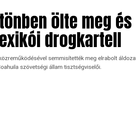
rtönben ölte meg és 
exikói drogkartell
özreműködésével semmisítették meg elrabolt áldozata
Coahuila szövetségi állam tisztségviselői.