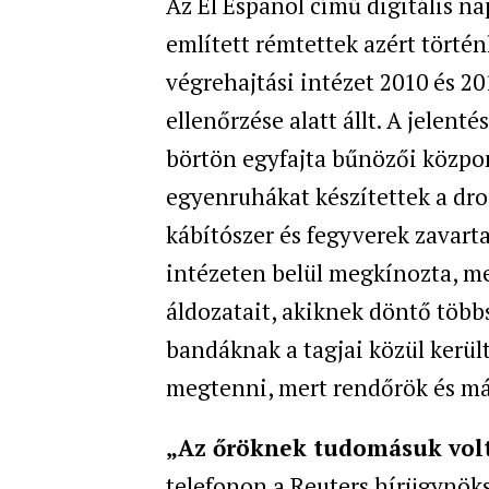
Az El Espanol című digitális n
említett rémtettek azért törté
végrehajtási intézet 2010 és 20
ellenőrzése alatt állt. A jelent
börtön egyfajta bűnözői közpo
egyenruhákat készítettek a drog
kábítószer és fegyverek zavarta
intézeten belül megkínozta, me
áldozatait, akiknek döntő több
bandáknak a tagjai közül került
megtenni, mert rendőrök és má
„Az őröknek tudomásuk volt
telefonon a Reuters hírügynök