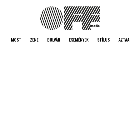
MOST
ZENE
BULVÁR
ESEMÉNYEK
STÍLUS
AZTAA