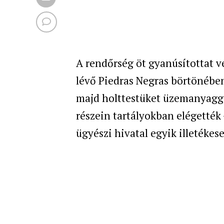
A rendőrség öt gyanúsítottat v
lévő Piedras Negras börtönében
majd holttestüket üzemanyagga
részein tartályokban elégették 
ügyészi hivatal egyik illetékese