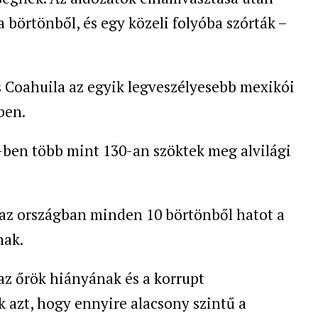
börtönből, és egy közeli folyóba szórták –
s Coahuila az egyik legveszélyesebb mexikói
ben.
-ben több mint 130-an szöktek meg alvilági
az országban minden 10 börtönből hatot a
nak.
 az őrök hiányának és a korrupt
k azt, hogy ennyire alacsony szintű a