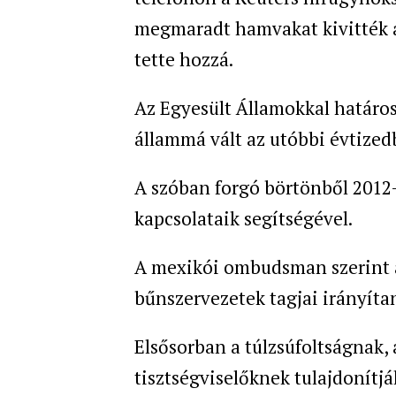
megmaradt hamvakat kivitték a 
tette hozzá.
Az Egyesült Államokkal határo
állammá vált az utóbbi évtized
A szóban forgó börtönből 2012
kapcsolataik segítségével.
A mexikói ombudsman szerint 
bűnszervezetek tagjai irányíta
Elsősorban a túlzsúfoltságnak,
tisztségviselőknek tulajdonítjá