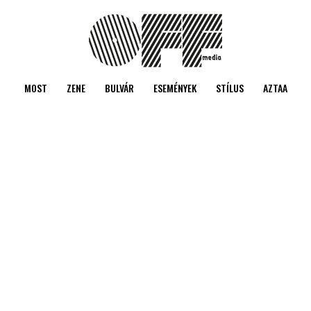
MOST
ZENE
BULVÁR
ESEMÉNYEK
STÍLUS
AZTAA