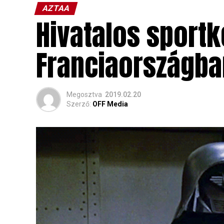
AZTAA
Hivatalos sportk
Franciaországba
Megosztva
2019.02.20
Szerző:
OFF Media