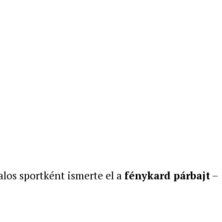
alos sportként ismerte el a
fénykard párbajt
–