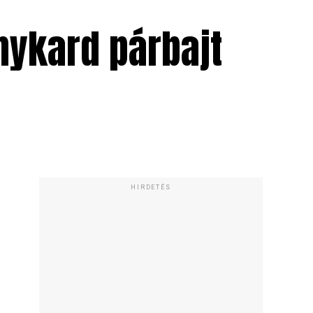
nykard párbajt
HIRDETÉS