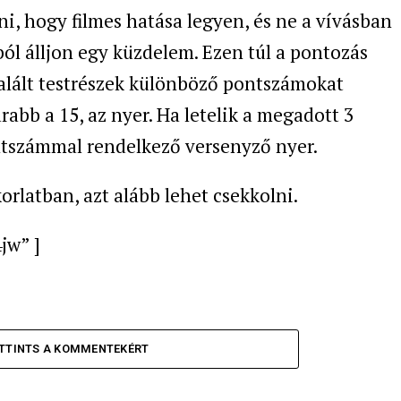
rni, hogy filmes hatása legyen, és ne a vívásban
ól álljon egy küzdelem. Ezen túl a pontozás
ltalált testrészek különböző pontszámokat
abb a 15, az nyer. Ha letelik a megadott 3
ntszámmal rendelkező versenyző nyer.
orlatban, azt alább lehet csekkolni.
jw” ]
TTINTS A KOMMENTEKÉRT