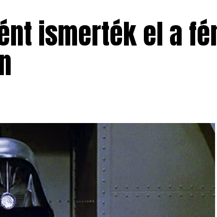
ént ismerték el a fé
n