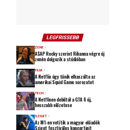
LEGFRISSEBB
ZENE
A$AP Rocky szerint Rihanna végre új
zenén dolgozik a stúdióban
FILM
A Netflix úgy tűnik elkaszálta az
amerikai Squid Game sorozatot
TECH
A Netflixen debütál a GTA 6 új,
hosszabb előzetese
SZIGET
Az M1-en vetítik a magyar előadók
Sziget fesztiválos koncertjeit