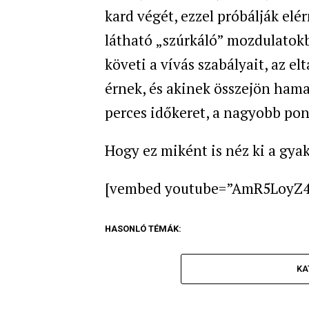
kard végét, ezzel próbálják elé
látható „szúrkáló” mozdulatokb
követi a vívás szabályait, az e
érnek, és akinek összejön hamar
perces időkeret, a nagyobb po
Hogy ez miként is néz ki a gyak
[vembed youtube=”AmR5LoyZ4
HASONLÓ TÉMÁK:
KA