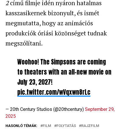
2
című filmje idén nyáron hatalmas
kasszasikernek bizonyult, és ismét
megmutatta, hogy az animációs
produkciók óriási közönséget tudnak
megszólítani.
Woohoo! The Simpsons are coming
to theaters with an all-new movie on
July 23, 2027!
pic.twitter.com/wVqxwn8rLc
— 20th Century Studios (@20thcentury)
September 29,
2025
HASONLÓ TÉMÁK:
FILM
FOLYTATÁS
RAJZFILM