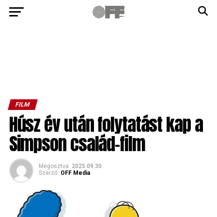
FILM
Húsz év után folytatást kap a
Simpson család-film
Megosztva
2025.09.30
Szerző:
OFF Media