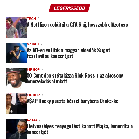
LEGFRISSEBB
TECH
A Netflixen debütál a GTA 6 új, hosszabb előzetese
SZIGET
Az M1-en vetítik a magyar előadók Sziget
fesztiválos koncertjeit
HIPHOP
50 Cent épp szétalázza Rick Ross-t az alacsony
lemezeladásai miatt
HIPHOP
A$AP Rocky puszta kézzel bunyózna Drake-kel
AZTAA
Életveszélyes fenyegetést kapott Majka, lemondta a
koncertjét