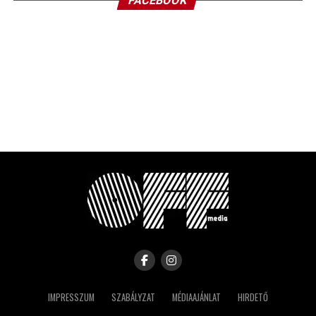
FACEBOOK
IMPRESSZUM
SZABÁLYZAT
MÉDIAAJÁNLAT
HIRDETŐ