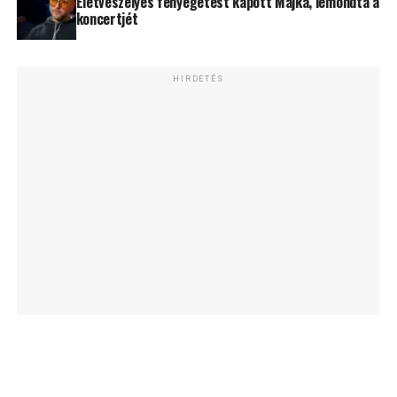
Életveszélyes fenyegetést kapott Majka, lemondta a
koncertjét
HIRDETÉS