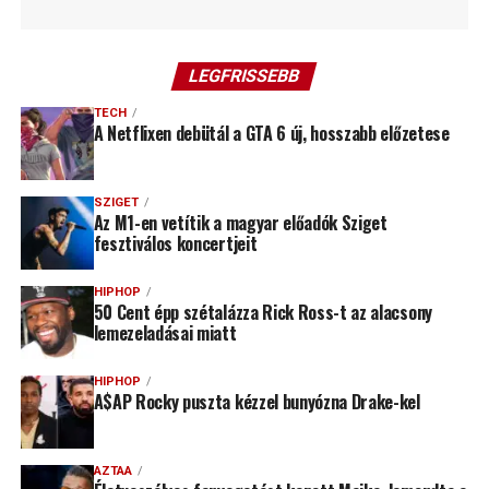
LEGFRISSEBB
TECH
A Netflixen debütál a GTA 6 új, hosszabb előzetese
SZIGET
Az M1-en vetítik a magyar előadók Sziget
fesztiválos koncertjeit
HIPHOP
50 Cent épp szétalázza Rick Ross-t az alacsony
lemezeladásai miatt
HIPHOP
A$AP Rocky puszta kézzel bunyózna Drake-kel
AZTAA