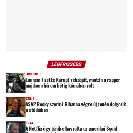
LEGFRISSEBB
HIPHOP
Eminem fizette Kurupt rehabját, miután a rapper
majdnem három hétig kómában volt
ZENE
A$AP Rocky szerint Rihanna végre új zenén dolgozik
a stúdióban
FILM
A Netflix úgy tűnik elkaszálta az amerikai Squid