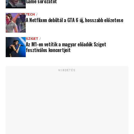
Game sorozatot
TECH
A Netflixen debütál a GTA 6 új, hosszabb előzetese
SZIGET
Az M1-en vetítik a magyar előadók Sziget
fesztiválos koncertjeit
HIRDETÉS