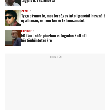
tagjait is összehozta
ZENE
Tyga elismerte, mesterséges intelligenciát használt
új albumán, és nem kér érte bocsánatot
HIPHOP
50 Cent akár pénzben is fogadna Keffe D
börtönbüntetésére
HIRDETÉS