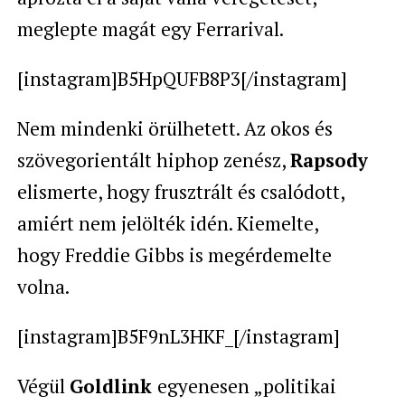
meglepte magát egy Ferrarival.
[instagram]B5HpQUFB8P3[/instagram]
Nem mindenki örülhetett. Az okos és
szövegorientált hiphop zenész,
Rapsody
elismerte, hogy frusztrált és csalódott,
amiért nem jelölték idén. Kiemelte,
hogy Freddie Gibbs is megérdemelte
volna.
[instagram]B5F9nL3HKF_[/instagram]
Végül
Goldlink
egyenesen „politikai