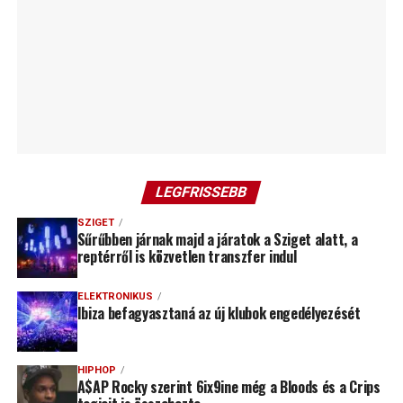
LEGFRISSEBB
SZIGET
Sűrűbben járnak majd a járatok a Sziget alatt, a
reptérről is közvetlen transzfer indul
ELEKTRONIKUS
Ibiza befagyasztaná az új klubok engedélyezését
HIPHOP
A$AP Rocky szerint 6ix9ine még a Bloods és a Crips