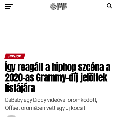
HIPHOP
Így reagált a hiphop szcéna a
2020-as Grammy-díj jelöltek
listájára
DaBaby egy Diddy videóval örömködött,
Offset örömében vett egy új kocsit.