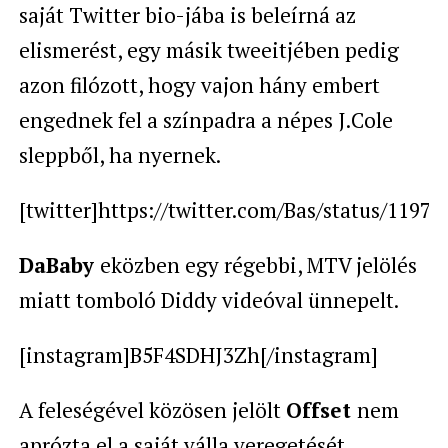
saját Twitter bio-jába is beleírná az
elismerést, egy másik tweeitjében pedig
azon filózott, hogy vajon hány embert
engednek fel a színpadra a népes J.Cole
sleppből, ha nyernek.
[twitter]https://twitter.com/Bas/status/1197
DaBaby
eközben egy régebbi, MTV jelölés
miatt tomboló Diddy videóval ünnepelt.
[instagram]B5F4SDHJ3Zh[/instagram]
A feleségével közösen jelölt
Offset
nem
aprózta el a saját válla veregetését,