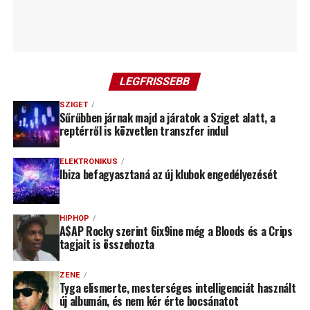
LEGFRISSEBB
SZIGET
Sűrűbben járnak majd a járatok a Sziget alatt, a
reptérről is közvetlen transzfer indul
ELEKTRONIKUS
Ibiza befagyasztaná az új klubok engedélyezését
HIPHOP
A$AP Rocky szerint 6ix9ine még a Bloods és a Crips
tagjait is összehozta
ZENE
Tyga elismerte, mesterséges intelligenciát használt
új albumán, és nem kér érte bocsánatot