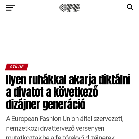
STÍLUS
Ilyen ruhákkal akarja diktálni
a divatot a következő
dizájner generáció
A European Fashion Union által szervezett,
nemzetközi divattervező versenyen
mutatkoztak be a feltörekvő dizájnerek.