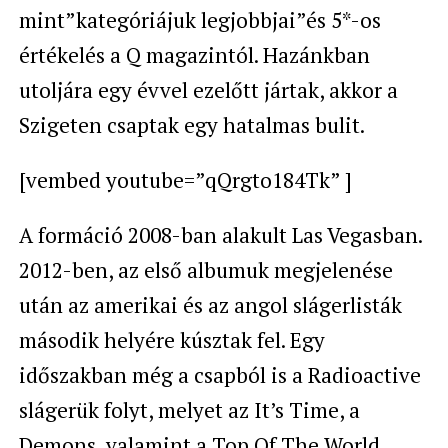
mint”kategóriájuk legjobbjai”és 5*-os
értékelés a Q magazintól. Hazánkban
utoljára egy évvel ezelőtt jártak, akkor a
Szigeten csaptak egy hatalmas bulit.
[vembed youtube=”qQrgto184Tk” ]
A formáció 2008-ban alakult Las Vegasban.
2012-ben, az első albumuk megjelenése
után az amerikai és az angol slágerlisták
második helyére kúsztak fel. Egy
időszakban még a csapból is a Radioactive
slágerük folyt, melyet az It’s Time, a
Demons, valamint a Top Of The World