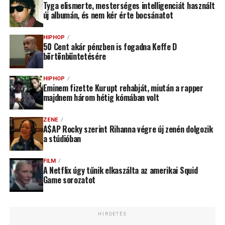
Tyga elismerte, mesterséges intelligenciát használt
új albumán, és nem kér érte bocsánatot
HIPHOP
50 Cent akár pénzben is fogadna Keffe D
börtönbüntetésére
HIPHOP
Eminem fizette Kurupt rehabját, miután a rapper
majdnem három hétig kómában volt
ZENE
A$AP Rocky szerint Rihanna végre új zenén dolgozik
a stúdióban
FILM
A Netflix úgy tűnik elkaszálta az amerikai Squid
Game sorozatot
HIRDETÉS