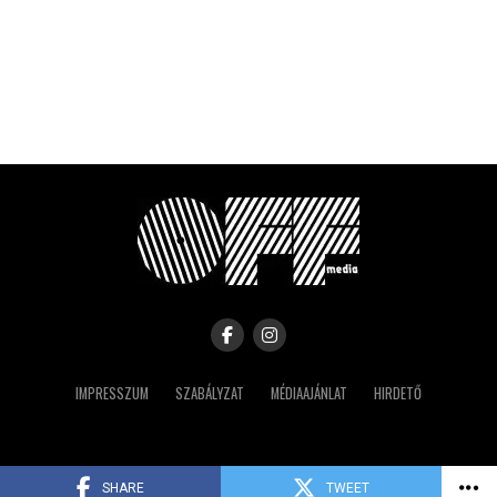
IMPRESSZUM
SZABÁLYZAT
MÉDIAAJÁNLAT
HIRDETŐ
Copyright © 2023 IRK
SHARE
TWEET