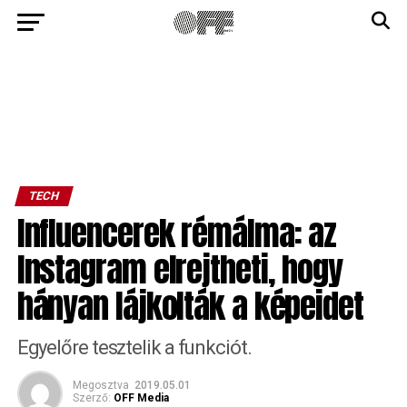
TECH
Influencerek rémálma: az
Instagram elrejtheti, hogy
hányan lájkolták a képeidet
Egyelőre tesztelik a funkciót.
Megosztva
2019.05.01
Szerző:
OFF Media