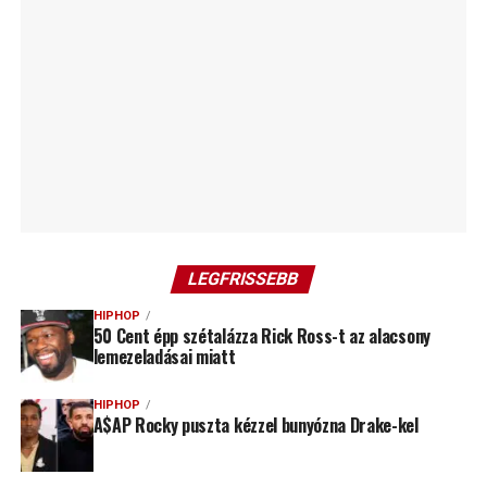
LEGFRISSEBB
HIPHOP
50 Cent épp szétalázza Rick Ross-t az alacsony
lemezeladásai miatt
HIPHOP
A$AP Rocky puszta kézzel bunyózna Drake-kel