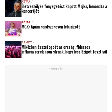
AZTAA
Életveszélyes fenyegetést kapott Majka, lemondta a
koncertjét
AZTAA
MGK: Apám rendszeresen lebuzizott
SZIGET
Miközben összefogott az ország, fideszes
influenszerek azon sírnak, hogy lesz Sziget fesztivál
HIRDETÉS