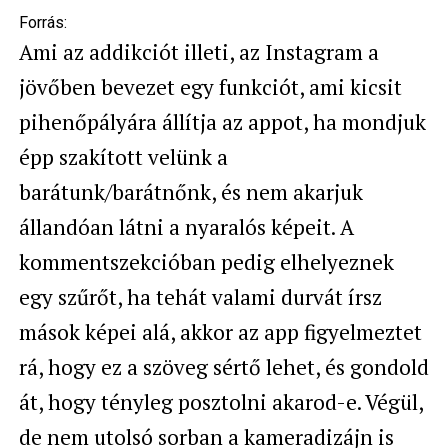
Forrás:
Ami az addikciót illeti, az Instagram a
jövőben bevezet egy funkciót, ami kicsit
pihenőpályára állítja az appot, ha mondjuk
épp szakított velünk a
barátunk/barátnőnk, és nem akarjuk
állandóan látni a nyaralós képeit. A
kommentszekcióban pedig elhelyeznek
egy szűrőt, ha tehát valami durvát írsz
mások képei alá, akkor az app figyelmeztet
rá, hogy ez a szöveg sértő lehet, és gondold
át, hogy tényleg posztolni akarod-e. Végül,
de nem utolsó sorban a kameradizájn is