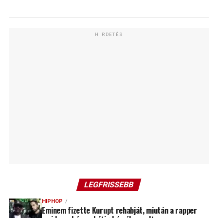
HIRDETÉS
LEGFRISSEBB
HIPHOP
Eminem fizette Kurupt rehabját, miután a rapper