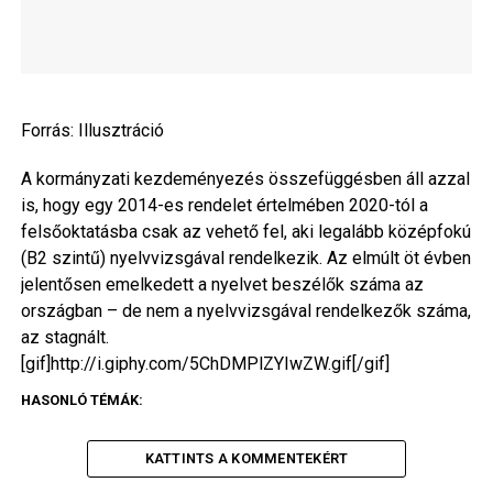
Forrás:
Illusztráció
A kormányzati kezdeményezés összefüggésben áll azzal
is, hogy egy 2014-es rendelet értelmében 2020-tól a
felsőoktatásba csak az vehető fel, aki legalább középfokú
(B2 szintű) nyelvvizsgával rendelkezik. Az elmúlt öt évben
jelentősen emelkedett a nyelvet beszélők száma az
országban – de nem a nyelvvizsgával rendelkezők száma,
az stagnált.
[gif]http://i.giphy.com/5ChDMPlZYIwZW.gif[/gif]
HASONLÓ TÉMÁK:
KATTINTS A KOMMENTEKÉRT