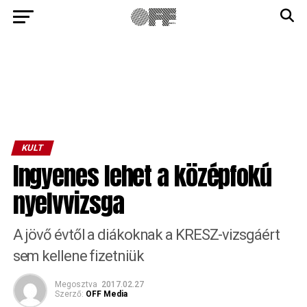
KULT
Ingyenes lehet a középfokú
nyelvvizsga
A jövő évtől a diákoknak a KRESZ-vizsgáért
sem kellene fizetniük
Megosztva
2017.02.27
Szerző:
OFF Media