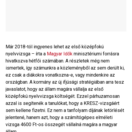
Már 2018-tól ingyenes lehet az első középfokú
nyelvvizsga – írta a
Magyar Idők
minisztériumi forrásra
hivatkozva hétfői számában. A részletek még nem
ismertek, így számunkra a közleményből az sem derült ki,
ez csak a diákokra vonatkozna-e, vagy mindenkire az
országban. A kormány az új ifjúsági stratégiában arra tesz
javaslatot, hogy az állam magára vállalja az első
középfokú nyelvvizsga költségét. Ezzel párhuzamosan
azzal is segítenék a tanulókat, hogy a KRESZ-vizsgáért
sem kellene fizetni. Ez nem a tanfolyam díjának letörlését
jelentené, hanem azt, hogy a számítógépes elméleti
vizsga 4600 Ft-os összegét vállalná magára a magyar
állam.