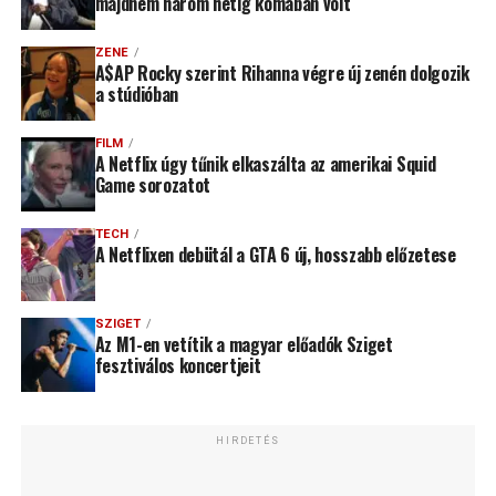
majdnem három hétig kómában volt
ZENE
A$AP Rocky szerint Rihanna végre új zenén dolgozik
a stúdióban
FILM
A Netflix úgy tűnik elkaszálta az amerikai Squid
Game sorozatot
TECH
A Netflixen debütál a GTA 6 új, hosszabb előzetese
SZIGET
Az M1-en vetítik a magyar előadók Sziget
fesztiválos koncertjeit
HIRDETÉS