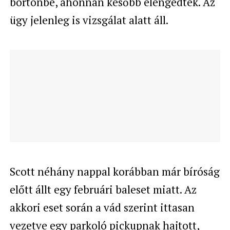
börtönbe, ahonnan később elengedték. Az
ügy jelenleg is vizsgálat alatt áll.
Scott néhány nappal korábban már bíróság
előtt állt egy februári baleset miatt. Az
akkori eset során a vád szerint ittasan
vezetve egy parkoló pickupnak hajtott,