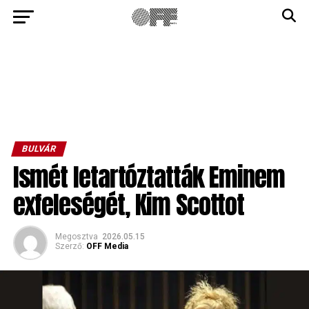
BULVÁR
Ismét letartóztatták Eminem
exfeleségét, Kim Scottot
Megosztva
2026.05.15
Szerző:
OFF Media