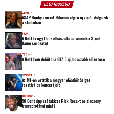
LEGFRISSEBB
ZENE
A$AP Rocky szerint Rihanna végre új zenén dolgozik
a stúdióban
FILM
A Netflix úgy tűnik elkaszálta az amerikai Squid
Game sorozatot
TECH
A Netflixen debütál a GTA 6 új, hosszabb előzetese
SZIGET
Az M1-en vetítik a magyar előadók Sziget
fesztiválos koncertjeit
HIPHOP
50 Cent épp szétalázza Rick Ross-t az alacsony
lemezeladásai miatt