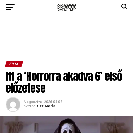
FILM
Itt a ‘Horrorra akadva 6’ első
előzetese
Megosztva
2026.03.02
Szerző:
OFF Media