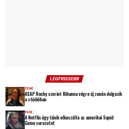
LEGFRISSEBB
ZENE
A$AP Rocky szerint Rihanna végre új zenén dolgozik
a stúdióban
FILM
A Netflix úgy tűnik elkaszálta az amerikai Squid
Game sorozatot