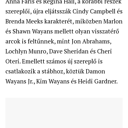
Anna Faris és Regina Hall, a korábbi részek
szereplői, újra eljátsszák Cindy Campbell és
Brenda Meeks karakterét, miközben Marlon
és Shawn Wayans mellett olyan visszatérő
arcok is feltűnnek, mint Jon Abrahams,
Lochlyn Munro, Dave Sheridan és Cheri
Oteri. Emellett számos új szereplő is
csatlakozik a stábhoz, köztük Damon
Wayans Jr., Kim Wayans és Heidi Gardner.