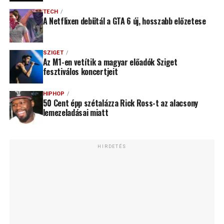
TECH
A Netflixen debütál a GTA 6 új, hosszabb előzetese
SZIGET
Az M1-en vetítik a magyar előadók Sziget
fesztiválos koncertjeit
HIPHOP
50 Cent épp szétalázza Rick Ross-t az alacsony
lemezeladásai miatt
HIRDETÉS