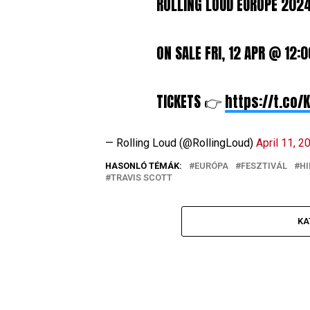
ROLLING LOUD EUROPE 202
ON SALE FRI, 12 APR @ 12:0
TICKETS 👉
https://t.co/
— Rolling Loud (@RollingLoud)
April 11, 2
HASONLÓ TÉMÁK:
EURÓPA
FESZTIVÁL
H
TRAVIS SCOTT
KA