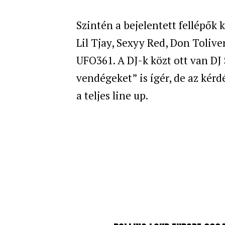
Szintén a bejelentett fellépők k
Lil Tjay, Sexyy Red, Don Toliver
UFO361. A DJ-k közt ott van DJ
vendégeket” is ígér, de az kér
a teljes line up.