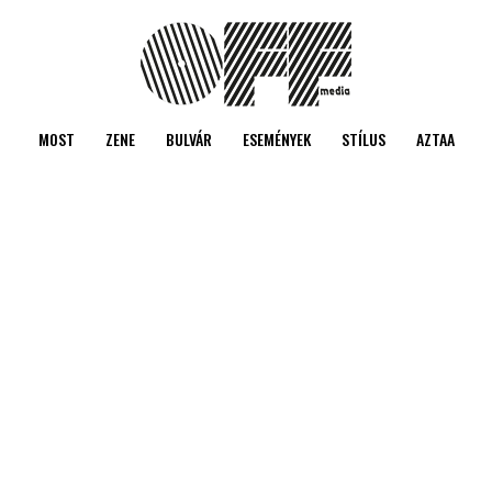
MOST
ZENE
BULVÁR
ESEMÉNYEK
STÍLUS
AZTAA