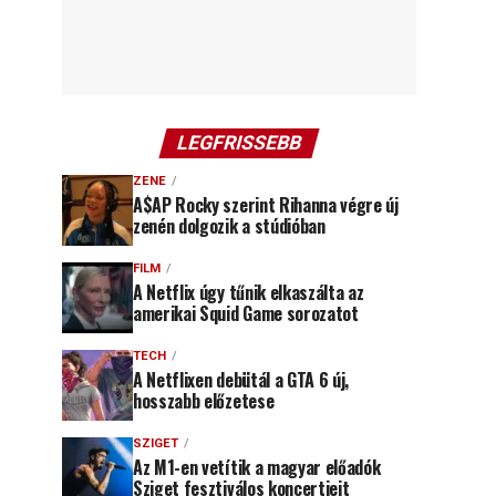
LEGFRISSEBB
ZENE
A$AP Rocky szerint Rihanna végre új
zenén dolgozik a stúdióban
FILM
A Netflix úgy tűnik elkaszálta az
amerikai Squid Game sorozatot
TECH
A Netflixen debütál a GTA 6 új,
hosszabb előzetese
SZIGET
Az M1-en vetítik a magyar előadók
Sziget fesztiválos koncertjeit