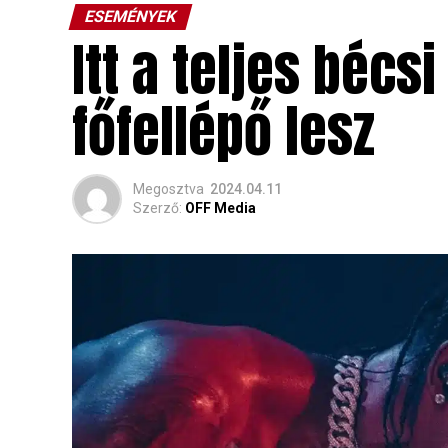
ESEMÉNYEK
Itt a teljes bécsi
főfellépő lesz
Megosztva
2024.04.11
Szerző:
OFF Media