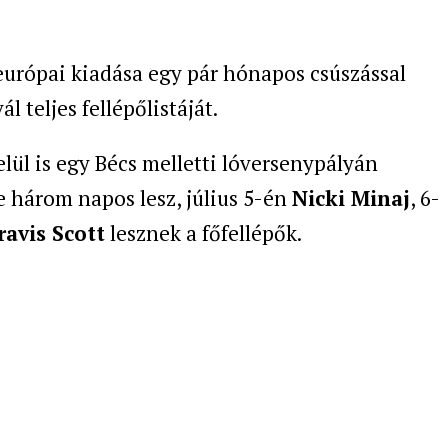
európai kiadása egy pár hónapos csúszással
l teljes fellépőlistáját.
lül is egy Bécs melletti lóversenypályán
 három napos lesz, július 5-én
Nicki Minaj
, 6-
ravis Scott
lesznek a főfellépők.