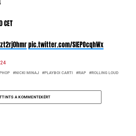
4
0 CET
Kzt2rj0hmr
pic.twitter.com/SlEPOcqhWx
024
IPHOP
NICKI MINAJ
PLAYBOI CARTI
RAP
ROLLING LOUD
TTINTS A KOMMENTEKÉRT