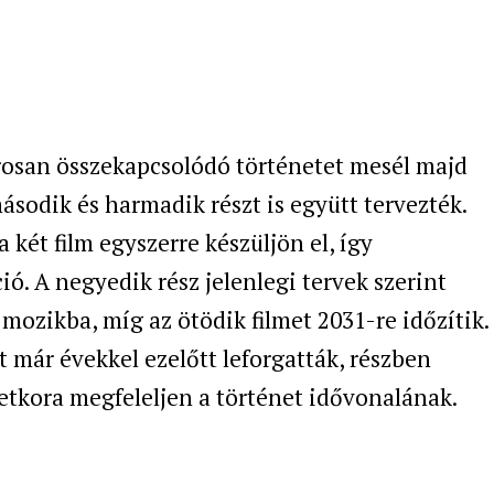
rosan összekapcsolódó történetet mesél majd
ásodik és harmadik részt is együtt tervezték.
 két film egyszerre készüljön el, így
ó. A negyedik rész jelenlegi tervek szerint
ozikba, míg az ötödik filmet 2031-re időzítik.
 már évekkel ezelőtt leforgatták, részben
életkora megfeleljen a történet idővonalának.