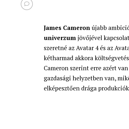
James Cameron
újabb ambició
univerzum
jövőjével kapcsola
szeretné az Avatar 4 és az Avat
kétharmad akkora költségvetésb
Cameron szerint erre azért van
gazdasági helyzetben van, mikö
elképesztően drága produkció