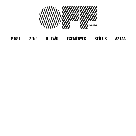
MOST
ZENE
BULVÁR
ESEMÉNYEK
STÍLUS
AZTAA