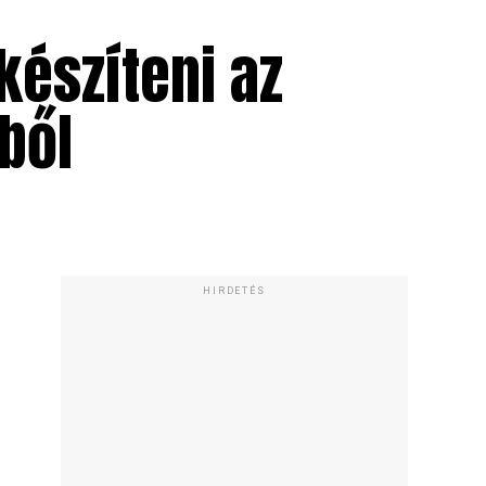
észíteni az
ből
HIRDETÉS