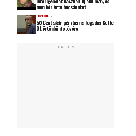
intelligenciát használt új albumán, és
nem kér érte bocsánatot
HIPHOP
50 Cent akár pénzben is fogadna Keffe
D börtönbüntetésére
HIRDETÉS