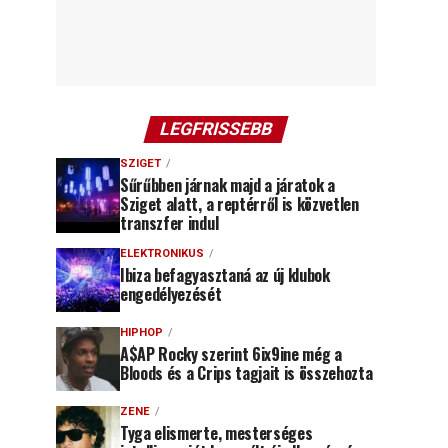
LEGFRISSEBB
SZIGET
Sűrűbben járnak majd a járatok a
Sziget alatt, a reptérről is közvetlen
transzfer indul
ELEKTRONIKUS
Ibiza befagyasztaná az új klubok
engedélyezését
HIPHOP
A$AP Rocky szerint 6ix9ine még a
Bloods és a Crips tagjait is összehozta
ZENE
Tyga elismerte, mesterséges