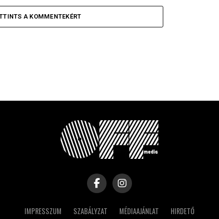
TTINTS A KOMMENTEKÉRT
IMPRESSZUM
SZABÁLYZAT
MÉDIAAJÁNLAT
HIRDETŐ