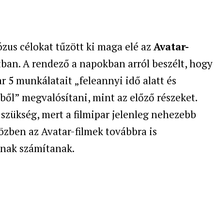
zus célokat tűzött ki maga elé az
Avatar-
tban. A rendező a napokban arról beszélt, hogy
ar 5 munkálatait „feleannyi idő alatt és
ől” megvalósítani, mint az előző részeket.
 szükség, mert a filmipar jelenleg nehezebb
zben az Avatar-filmek továbbra is
knak számítanak.