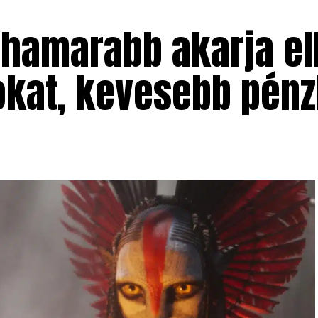
amarabb akarja elk
okat, kevesebb pénz