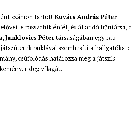
ként számon tartott
Kovács András Péter
–
lővette rosszabik énjét, és állandó bűntársa, a
a,
Janklovics Péter
társaságában egy rap
játszóterek poklával szembesíti a hallgatókat:
 ármány, csúfolódás határozza meg a játszik
kemény, rideg világát.