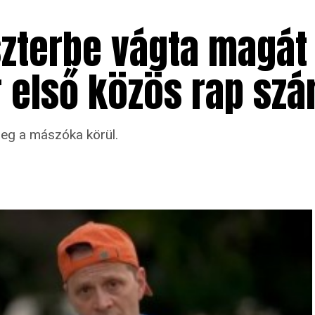
szterbe vágta magát
r első közös rap sz
eg a mászóka körül.