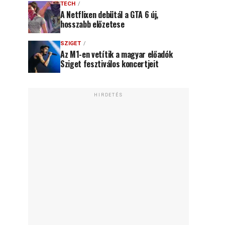
TECH
A Netflixen debütál a GTA 6 új,
hosszabb előzetese
SZIGET
Az M1-en vetítik a magyar előadók
Sziget fesztiválos koncertjeit
HIRDETÉS