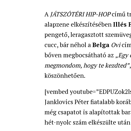
A
JÁTSZÓTÉRI HIP-HOP
című tr
alapzene elkészítésében
Illés 
pengető, leragasztott szemüveg
cucc, bár néhol a
Belga
Ovi
cím
bőven megbocsátható az
„Egy 
megmondom, hogy te kezdted”
köszönhetően.
[vembed youtube=”EDPUZok2lsI”
Janklovics Péter fiatalabb kor
még csapatot is alapítottak ba
hét-nyolc szám elkészülte után 