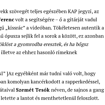
ekk szövegét teljes egészében KAP jegyzi, az
Ferenc
volt a segítségére – ő a gitárját vadul
ű „kissrác” a videóban. Tökéletesen autentik a
ű ópusza sejlik fel a sorok a között, ez azonban
öklöst a gyomrodba eresztek, és ha bőgsz
, illetve az ehhez hasonló rímeknek
 ]Az egyébként már tudni való volt, hogy
ában komolyan kancérkodott a rapperkedéssel,
rátaival
Szemét Tesók
néven, de sajnos a gang
letette a lantot és menthetetlenül feloszlott.