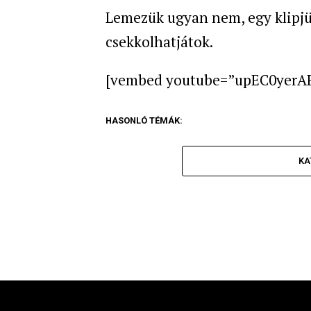
Lemezük ugyan nem, egy klipjük
csekkolhatjátok.
[vembed youtube=”upEC0yerAB
HASONLÓ TÉMÁK:
KA