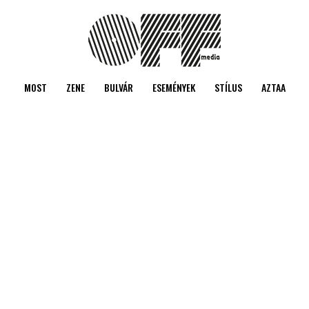
MOST
ZENE
BULVÁR
ESEMÉNYEK
STÍLUS
AZTAA