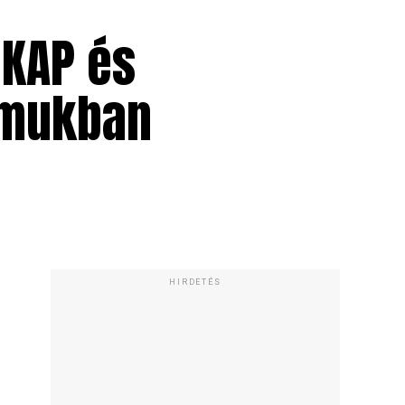
 KAP és
ámukban
HIRDETÉS