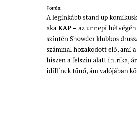
Forrás:
A leginkább stand up komikus
aka
KAP –
az ünnepi hétvégén e
szintén Showder klubbos drusz
számmal hozakodott elő, ami a 
hiszen a felszín alatt intrika,
idillinek tűnő, ám valójában kő