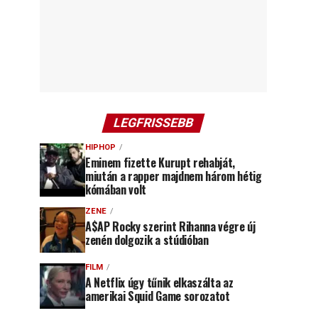
LEGFRISSEBB
HIPHOP
Eminem fizette Kurupt rehabját,
miután a rapper majdnem három hétig
kómában volt
ZENE
A$AP Rocky szerint Rihanna végre új
zenén dolgozik a stúdióban
FILM
A Netflix úgy tűnik elkaszálta az
amerikai Squid Game sorozatot