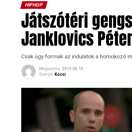
HIPHOP
Játszótéri geng
Janklovics Péte
Csak úgy forrnak az indulatok a homokozó m
Megosztva
2019.06.10
Szerző:
Kócsi