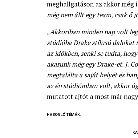
meghallgatáson az akkor még i
még nem állt egy team, csak ő j
„Akkoriban minden nap volt lega
stúdióba Drake stílusú dalokat r
az időkben, senki se tudta, hogy
akarunk még egy Drake-et. J. Cole
megtalálta a saját helyét és ha
az én stúdiómban volt, akkor úg
mutatott ajtót a most már nag
HASONLÓ TÉMÁK:
KA