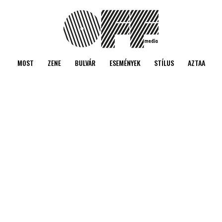
MOST
ZENE
BULVÁR
ESEMÉNYEK
STÍLUS
AZTAA