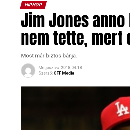
HIPHOP
Jim Jones anno l
nem tette, mert 
Most már biztos bánja.
Megosztva
2018.04.18
Szerző:
OFF Media