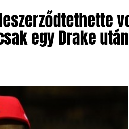
eszerződtethette vol
csak egy Drake után