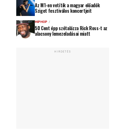
Az M1-en vetítik a magyar előadók
Sziget fesztiválos koncertjeit
HIPHOP
50 Cent épp szétalázza Rick Ross-t az
alacsony lemezeladásai miatt
HIRDETÉS