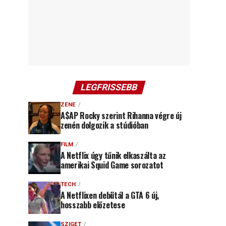
LEGFRISSEBB
ZENE
A$AP Rocky szerint Rihanna végre új
zenén dolgozik a stúdióban
FILM
A Netflix úgy tűnik elkaszálta az
amerikai Squid Game sorozatot
TECH
A Netflixen debütál a GTA 6 új,
hosszabb előzetese
SZIGET