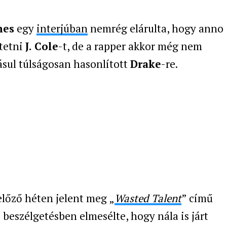
nes
egy
interjúban
nemrég elárulta, hogy anno
dtetni
J. Cole
-t, de a rapper akkor még nem
ásul túlságosan hasonlított
Drake
-re.
előző héten jelent meg „
Wasted Talent
” című
 beszélgetésben elmesélte, hogy nála is járt