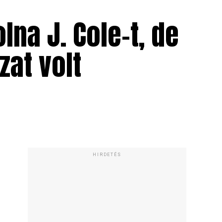
na J. Cole-t, de
zat volt
HIRDETÉS