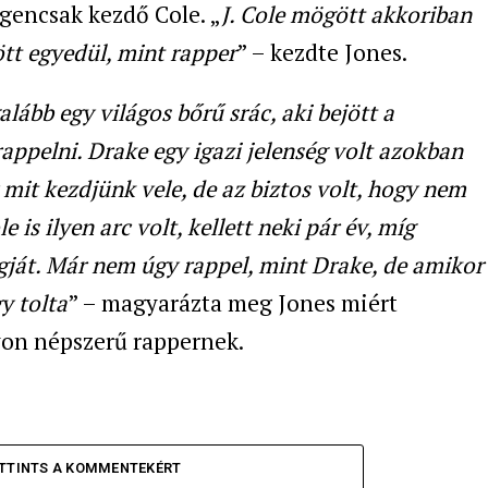
gencsak kezdő Cole. „
J. Cole mögött akkoriban
ött egyedül, mint rapper
” – kezdte Jones.
lább egy világos bőrű srác, aki bejött a
appelni. Drake egy igazi jelenség volt azokban
 mit kezdjünk vele, de az biztos volt, hogy nem
 is ilyen arc volt, kellett neki pár év, míg
ngját. Már nem úgy rappel, mint Drake, de amikor
y tolta
” – magyarázta meg Jones miért
yon népszerű rappernek.
TTINTS A KOMMENTEKÉRT