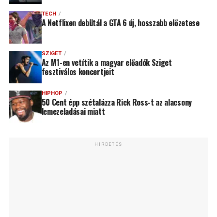
TECH
A Netflixen debütál a GTA 6 új, hosszabb előzetese
SZIGET
Az M1-en vetítik a magyar előadók Sziget
fesztiválos koncertjeit
HIPHOP
50 Cent épp szétalázza Rick Ross-t az alacsony
lemezeladásai miatt
HIRDETÉS