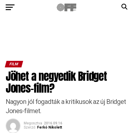
FILM
Jöhet a negyedik Bridget
Jones-film?
Nagyon jól fogadták a kritikusok az új Bridget
Jones-filmet.
Megosztva
2016.09.16
Szerző:
Ferkó Nikolett