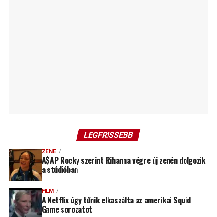
LEGFRISSEBB
ZENE
A$AP Rocky szerint Rihanna végre új zenén dolgozik
a stúdióban
FILM
A Netflix úgy tűnik elkaszálta az amerikai Squid
Game sorozatot