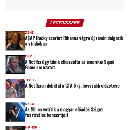
LEGFRISSEBB
ZENE
A$AP Rocky szerint Rihanna végre új zenén dolgozik
a stúdióban
FILM
A Netflix úgy tűnik elkaszálta az amerikai Squid
Game sorozatot
TECH
A Netflixen debütál a GTA 6 új, hosszabb előzetese
SZIGET
Az M1-en vetítik a magyar előadók Sziget
fesztiválos koncertjeit
HIPHOP