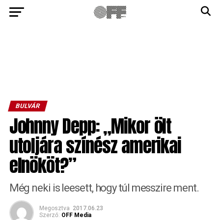
BULVÁR
Johnny Depp: „Mikor ölt
utoljára színész amerikai
elnököt?”
Még neki is leesett, hogy túl messzire ment.
Megosztva
2017.06.23
Szerző:
OFF Media