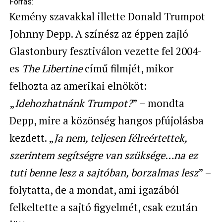
Forrás:
Kemény szavakkal illette Donald Trumpot
Johnny Depp. A színész az éppen zajló
Glastonbury fesztiválon vezette fel 2004-
es
The
Libertine
című filmjét, mikor
felhozta az amerikai elnököt:
„
Idehozhatnánk Trumpot?
” – mondta
Depp, mire a közönség hangos pfújolásba
kezdett. „
Ja nem, teljesen félreértettek,
szerintem segítségre van szüksége…na ez
tuti benne lesz a sajtóban, borzalmas lesz
” –
folytatta, de a mondat, ami igazából
felkeltette a sajtó figyelmét, csak ezután