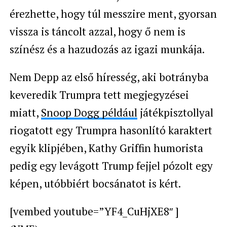
érezhette, hogy túl messzire ment, gyorsan
vissza is táncolt azzal, hogy ő nem is
színész és a hazudozás az igazi munkája.
Nem Depp az első híresség, aki botrányba
keveredik Trumpra tett megjegyzései
miatt,
Snoop Dogg például
játékpisztollyal
riogatott egy Trumpra hasonlító karaktert
egyik klipjében, Kathy Griffin humorista
pedig egy levágott Trump fejjel pózolt egy
képen, utóbbiért bocsánatot is kért.
[vembed youtube=”YF4_CuHjXE8″ ]