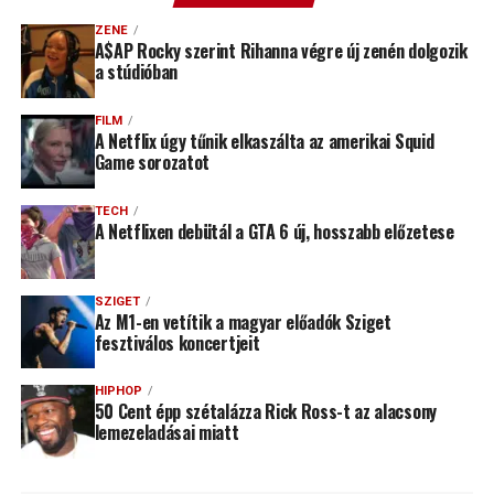
ZENE
A$AP Rocky szerint Rihanna végre új zenén dolgozik
a stúdióban
FILM
A Netflix úgy tűnik elkaszálta az amerikai Squid
Game sorozatot
TECH
A Netflixen debütál a GTA 6 új, hosszabb előzetese
SZIGET
Az M1-en vetítik a magyar előadók Sziget
fesztiválos koncertjeit
HIPHOP
50 Cent épp szétalázza Rick Ross-t az alacsony
lemezeladásai miatt