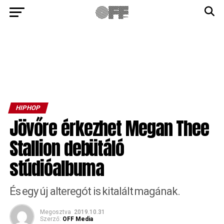
HIPHOP
Jövőre érkezhet Megan Thee
Stallion debütáló
stúdióalbuma
És egy új alteregót is kitalált magának.
Megosztva
2019.10.31
Szerző:
OFF Media