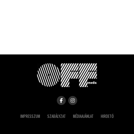
IMPRESSZUM
SZABÁLYZAT
MÉDIAAJÁNLAT
HIRDETŐ