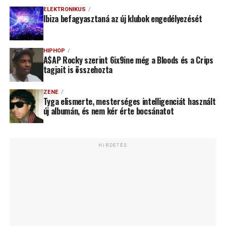
ELEKTRONIKUS
Ibiza befagyasztaná az új klubok engedélyezését
HIPHOP
A$AP Rocky szerint 6ix9ine még a Bloods és a Crips
tagjait is összehozta
ZENE
Tyga elismerte, mesterséges intelligenciát használt
új albumán, és nem kér érte bocsánatot
HIRDETÉS