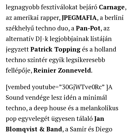
legnagyobb fesztiválokat bejáró
Carnage
,
az amerikai rapper,
JPEGMAFIA
, a berlini
székhelyű techno duo, a
Pan-Pot
, az
alternatív DJ-k legjobbjainak listáján
jegyzett
Patrick Topping
és a holland
techno szintér egyik legsikeresebb
fellépője,
Reinier Zonneveld
.
[vembed youtube=”30GjWTve0Rc” ]A
Sound vendége lesz idén a minimál
techno, a deep house és a melankolikus
pop egyvelegét ügyesen tálaló
Jan
Blomqvist & Band
, a Samir és Diego