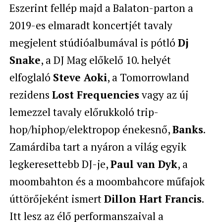
Eszerint fellép majd a Balaton-parton a
2019-es elmaradt koncertjét tavaly
megjelent stúdióalbumával is pótló
Dj
Snake
, a DJ Mag előkelő 10. helyét
elfoglaló
Steve Aoki
, a Tomorrowland
rezidens
Lost Frequencies
vagy az új
lemezzel tavaly előrukkoló trip-
hop/hiphop/elektropop énekesnő,
Banks
.
Zamárdiba tart a nyáron a világ egyik
legkeresettebb DJ-je,
Paul van Dyk
, a
moombahton és a moombahcore műfajok
úttörőjeként ismert
Dillon Hart Francis
.
Itt lesz az élő performanszaival a