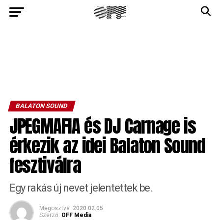
BALATON SOUND
JPEGMAFIA és DJ Carnage is
érkezik az idei Balaton Sound
fesztiválra
Egy rakás új nevet jelentettek be.
Megosztva
2020.02.05
Szerző:
OFF Media