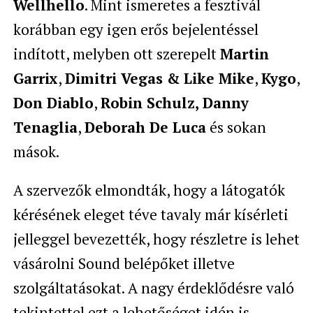
Wellhello
. Mint ismeretes a fesztivál
korábban egy igen erős bejelentéssel
indított, melyben ott szerepelt
Martin
Garrix
,
Dimitri Vegas & Like Mike
,
Kygo
,
Don Diablo
,
Robin Schulz, Danny
Tenaglia
,
Deborah De Luca
és sokan
mások.
A szervezők elmondták, hogy a látogatók
kérésének eleget téve tavaly már kísérleti
jelleggel bevezették, hogy részletre is lehet
vásárolni Sound belépőket illetve
szolgáltatásokat. A nagy érdeklődésre való
tekintettel ezt a lehetőséget idén is