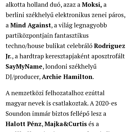
alkotta holland duó, azaz a
Moksi,
a
berlini székhelyű elektronikus zenei páros,
a
Mind Against
, a világ legnagyobb
partiközpontjain fantasztikus
techno/house bulikat celebráló
Rodriguez
Jr.
, a hardtrap keresztapjaként aposztrofált
SayMyName
, londoni székhelyű
DJ/producer,
Archie Hamilton
.
A nemzetközi felhozatalhoz ezúttal
magyar nevek is csatlakoztak. A 2020-es
Soundon immár biztos fellépő lesz a
Halott Pénz
,
Majka&Curtis
és a