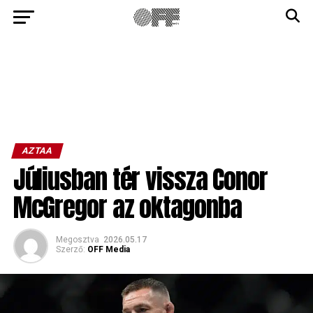
AZTAA
Júliusban tér vissza Conor
McGregor az oktagonba
Megosztva
2026.05.17
Szerző:
OFF Media