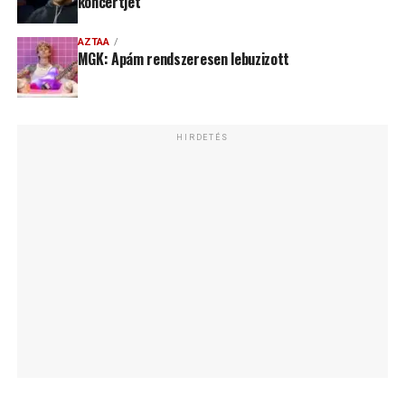
koncertjét
AZTAA
MGK: Apám rendszeresen lebuzizott
HIRDETÉS