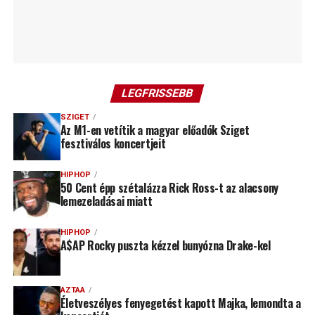
LEGFRISSEBB
SZIGET
Az M1-en vetítik a magyar előadók Sziget
fesztiválos koncertjeit
HIPHOP
50 Cent épp szétalázza Rick Ross-t az alacsony
lemezeladásai miatt
HIPHOP
A$AP Rocky puszta kézzel bunyózna Drake-kel
AZTAA
Életveszélyes fenyegetést kapott Majka, lemondta a