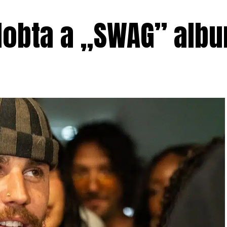
dobta a „SWAG” albu