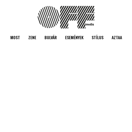
MOST
ZENE
BULVÁR
ESEMÉNYEK
STÍLUS
AZTAA