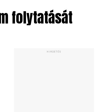
m folytatását
HIRDETÉS