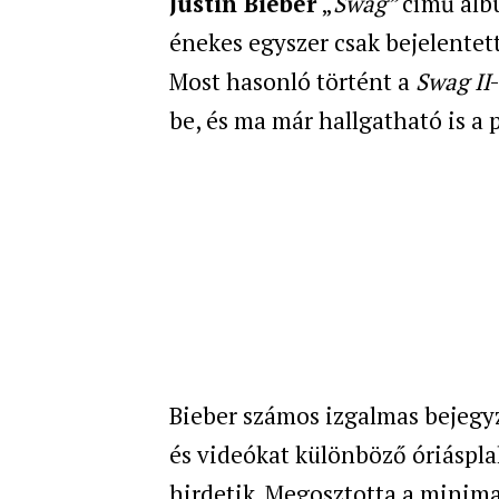
Justin Bieber
„
Swag”
című alb
énekes egyszer csak bejelentett
Most hasonló történt a
Swag II
be, és ma már hallgatható is a p
Bieber számos izgalmas bejegyz
és videókat különböző óriáspla
hirdetik. Megosztotta a minimal