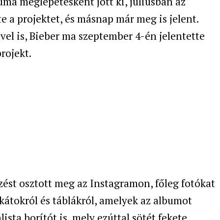
uma meglepetésként jött ki, júliusban az
e a projektet, és másnap már meg is jelent.
-vel is, Bieber ma szeptember 4-én jelentette
rojekt.
ést osztott meg az Instagramon, főleg fotókat
kátokról és táblákról, amelyek az albumot
ista borítót is, mely ezúttal sötét fekete