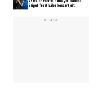
Az M1-en vetítik a magyar előadók
Sziget fesztiválos koncertjeit
HIRDETÉS