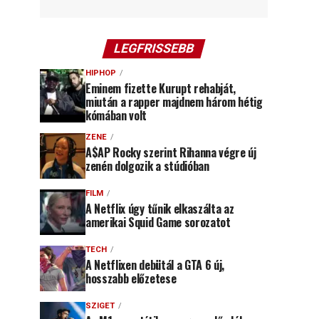
LEGFRISSEBB
HIPHOP
Eminem fizette Kurupt rehabját,
miután a rapper majdnem három hétig
kómában volt
ZENE
A$AP Rocky szerint Rihanna végre új
zenén dolgozik a stúdióban
FILM
A Netflix úgy tűnik elkaszálta az
amerikai Squid Game sorozatot
TECH
A Netflixen debütál a GTA 6 új,
hosszabb előzetese
SZIGET