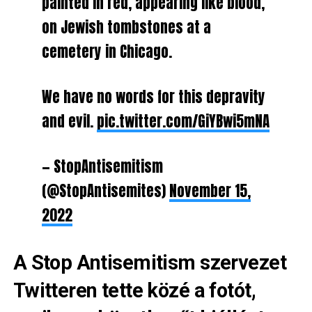
painted in red, appearing like blood,
on Jewish tombstones at a
cemetery in Chicago.
We have no words for this depravity
and evil.
pic.twitter.com/GiYBwi5mNA
— StopAntisemitism
(@StopAntisemites)
November 15,
2022
A
Stop Antisemitism
szervezet
Twitteren tette közé a fotót,