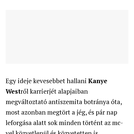
Egy ideje kevesebbet hallani
Kanye
West
ről karrierjét alapjaiban
megváltoztató antiszemita botránya óta,
most azonban megtört a jég, és pár nap
leforgása alatt sok minden történt az mc-
vel közvetlenül és közvetetten is.