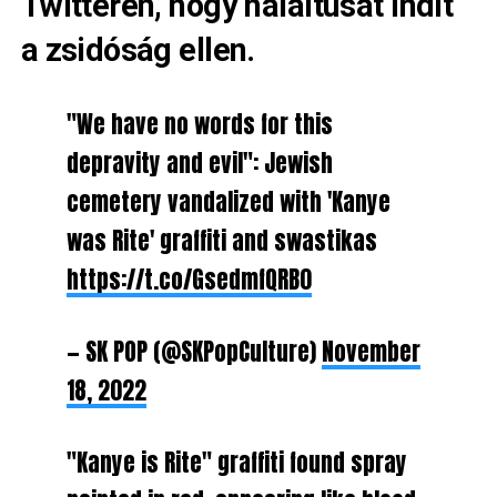
Twitteren, hogy haláltusát indít
a zsidóság ellen.
"We have no words for this
depravity and evil": Jewish
cemetery vandalized with 'Kanye
was Rite' graffiti and swastikas
https://t.co/GsedmfQRB0
— SK POP (@SKPopCulture)
November
18, 2022
"Kanye is Rite" graffiti found spray