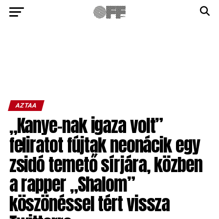
AZTAA
„Kanye-nak igaza volt”
feliratot fújtak neonácik egy
zsidó temető sírjára, közben
a rapper „Shalom”
köszönéssel tért vissza