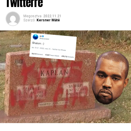
Twitterre
Megosztva
2022.11.21
Szerző:
Kersner Máté