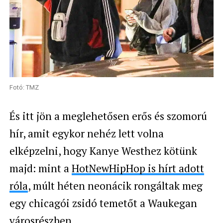
Fotó: TMZ
És itt jön a meglehetősen erős és szomorú
hír, amit egykor nehéz lett volna
elképzelni, hogy Kanye Westhez kötünk
majd: mint a
HotNewHipHop is hírt adott
róla
, múlt héten neonácik rongáltak meg
egy chicagói zsidó temetőt a Waukegan
városrészben.