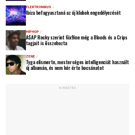
ELEKTRONIKUS
Ibiza befagyasztaná az új klubok engedélyezését
HIPHOP
A$AP Rocky szerint 6ix9ine még a Bloods és a Crips
tagjait is összehozta
ZENE
Tyga elismerte, mesterséges intelligenciát használt
új albumán, és nem kér érte bocsánatot
HIRDETÉS