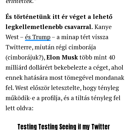
érintettek.”
És történetünk itt ér véget a lehető
legkellemetlenebb csavarral.
Kanye
West –
és Trump
– a minap tért vissza
Twitterre, miután régi cimborája
(cimborájuk?),
Elon Musk
több mint 40
milliárd dollárért bekebelezte a céget, ahol
ennek hatására most tömegével mondanak
fel. West először letesztelte, hogy tényleg
működik-e a profilja, és a tiltás tényleg fel
lett oldva:
Testing Testing Seeing if my Twitter