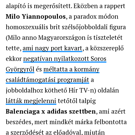
alapító is megerősített. Eközben a rappert
Milo Yiannopoulos
, a paradox módon
homoszexuális brit szélsőjobboldali figura
(Milo anno Magyarországon is tiszteletét
tette,
ami nagy port kavart
, a közszereplő
ekkor
negatívan nyilatkozott Soros
Györgyről
és
méltatta a kormány
családtámogatási programját
a
jobboldalhoz köthető Hír TV-n) oldalán
látták megjelenni
tetőtől talpig
Balenciaga x adidas szettben
, ami azért
beszédes, mert mindkét márka felbontotta
a szerződését az előadóval, miután