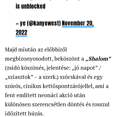
is unblocked
— ye (@kanyewest)
November 20,
2022
Majd miután az előbbiről
megbizonyosodott, beköszönt a
„Shalom”
(zsidó köszönés, jelentése: „jó napot” /
„sziasztok” – a szerk.) szócskával és egy
szúrós, cinikus kettőspontzárójellel, ami a
fent említett neonáci akció után
különösen szerencsétlen döntés és rosszul
időzített húzás.