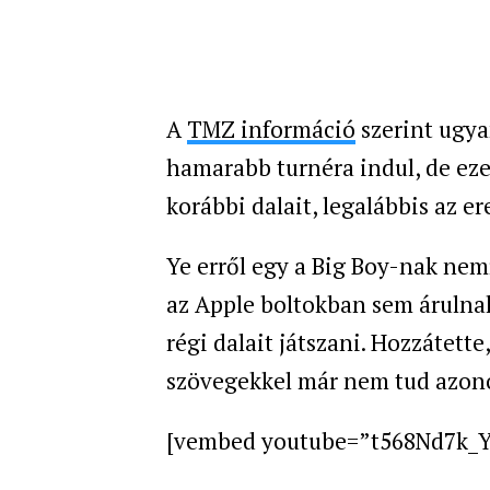
A
TMZ információ
szerint ugya
hamarabb turnéra indul, de ez
korábbi dalait, legalábbis az 
Ye erről egy a
Big Boy-nak nemr
az Apple boltokban sem árulnak
régi dalait játszani. Hozzátett
szövegekkel már nem tud azono
[vembed youtube=”t568Nd7k_Y