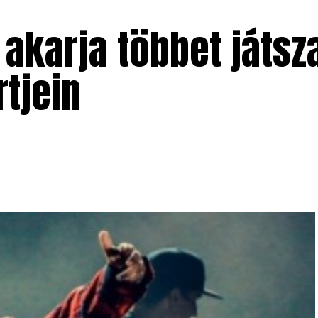
karja többet játsza
tjein
.