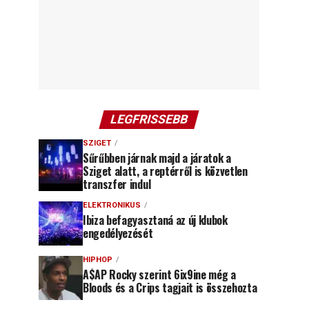
LEGFRISSEBB
SZIGET
Sűrűbben járnak majd a járatok a
Sziget alatt, a reptérről is közvetlen
transzfer indul
ELEKTRONIKUS
Ibiza befagyasztaná az új klubok
engedélyezését
HIPHOP
A$AP Rocky szerint 6ix9ine még a
Bloods és a Crips tagjait is összehozta