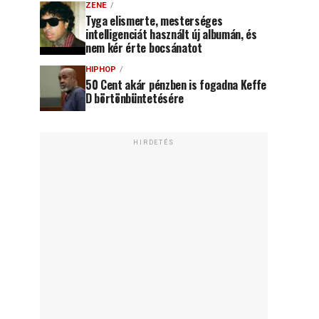
ZENE
Tyga elismerte, mesterséges
intelligenciát használt új albumán, és
nem kér érte bocsánatot
HIPHOP
50 Cent akár pénzben is fogadna Keffe
D börtönbüntetésére
HIRDETÉS