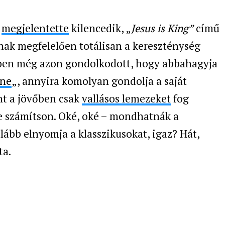
e
megjelentette
kilencedik, „
Jesus is King”
című
nak megfelelően totálisan a kereszténység
felében még azon gondolkodott, hogy abbahagyja
ene
„, annyira komolyan gondolja a saját
int a jövőben csak
vallásos lemezeket
fog
se számítson. Oké, oké – mondhatnák a
lább elnyomja a klasszikusokat, igaz? Hát,
ta.