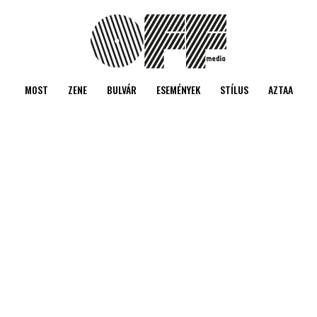
MOST
ZENE
BULVÁR
ESEMÉNYEK
STÍLUS
AZTAA