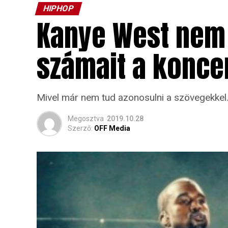
HIPHOP
Kanye West nem a
számait a koncer
Mivel már nem tud azonosulni a szövegekkel
Megosztva
2019.10.28
Szerző:
OFF Media