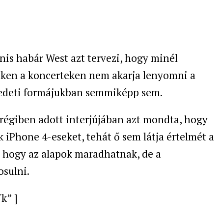
nis habár West azt tervezi, hogy minél
eken a koncerteken nem akarja lenyomni a
eredeti formájukban semmiképp sem.
égiben adott interjújában azt mondta, hogy
 iPhone 4-eseket, tehát ő sem látja értelmét a
e, hogy az alapok maradhatnak, de a
sulni.
k” ]