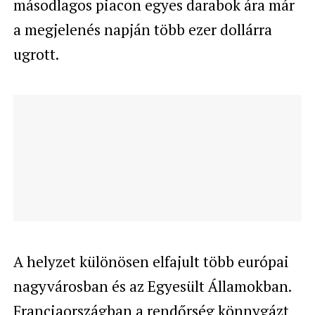
másodlagos piacon egyes darabok ára már
a megjelenés napján több ezer dollárra
ugrott.
A helyzet különösen elfajult több európai
nagyvárosban és az Egyesült Államokban.
Franciaországban a rendőrség könnygázt