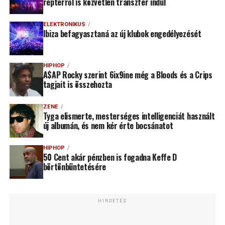
reptérről is közvetlen transzfer indul
ELEKTRONIKUS
Ibiza befagyasztaná az új klubok engedélyezését
HIPHOP
A$AP Rocky szerint 6ix9ine még a Bloods és a Crips
tagjait is összehozta
ZENE
Tyga elismerte, mesterséges intelligenciát használt
új albumán, és nem kér érte bocsánatot
HIPHOP
50 Cent akár pénzben is fogadna Keffe D
börtönbüntetésére
HIRDETÉS