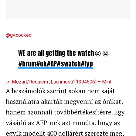
@gv.cooked
WE are all getting the watch😭😭
#brum
#uk
#AP
#swatch
#fyp
♬ Mozart/Requiem „Lacrimosa”(1394506) – Mint
A beszámolók szerint sokan nem saját
használatra akarták megvenni az órákat,
hanem azonnali továbbértékesítésre. Egy
vásárló az AFP-nek azt mondta, hogy az
egyik modellt 400 dollárért szerezte meg,