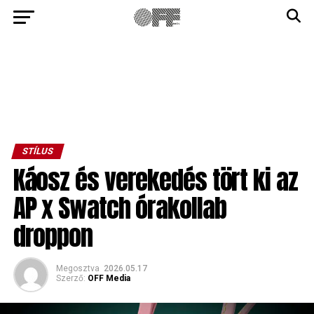
STÍLUS
Káosz és verekedés tört ki az
AP x Swatch órakollab
droppon
Megosztva
2026.05.17
Szerző:
OFF Media