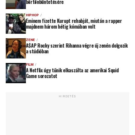
börtönbüntetésére
HIPHOP
Eminem fizette Kurupt rehabját, miután a rapper
majdnem három hétig kómában volt
ZENE
A$AP Rocky szerint Rihanna végre új zenén dolgozik
a stúdióban
FILM
A Netflix úgy tűnik elkaszálta az amerikai Squid
Game sorozatot
HIRDETÉS