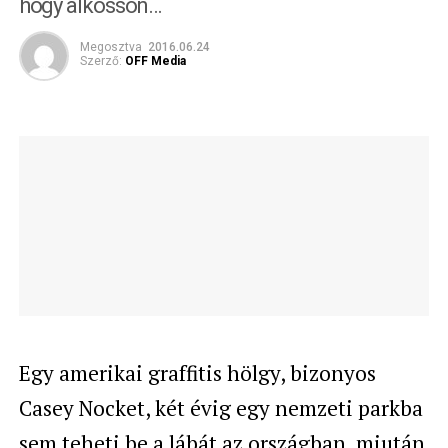
hogy alkosson…
Megosztva
2016.06.24
Szerző:
OFF Media
Egy amerikai graffitis hölgy, bizonyos
Casey Nocket, két évig egy nemzeti parkba
sem teheti be a lábát az országban, miután