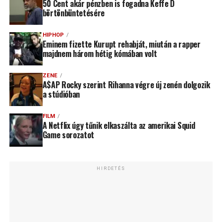
50 Cent akár pénzben is fogadna Keffe D
börtönbüntetésére
HIPHOP
Eminem fizette Kurupt rehabját, miután a rapper
majdnem három hétig kómában volt
ZENE
A$AP Rocky szerint Rihanna végre új zenén dolgozik
a stúdióban
FILM
A Netflix úgy tűnik elkaszálta az amerikai Squid
Game sorozatot
HIRDETÉS