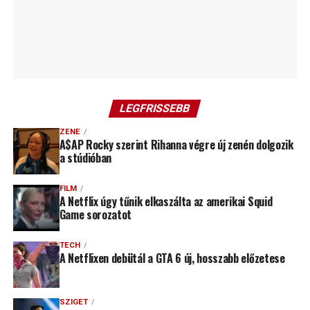
LEGFRISSEBB
ZENE
A$AP Rocky szerint Rihanna végre új zenén dolgozik
a stúdióban
FILM
A Netflix úgy tűnik elkaszálta az amerikai Squid
Game sorozatot
TECH
A Netflixen debütál a GTA 6 új, hosszabb előzetese
SZIGET