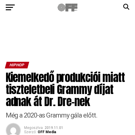
HIPHOP
Kiemelkedő produkciói miatt
tiszteletbeli Grammy díjat
adnak át Dr. Dre-nek
Még a 2020-as Grammy gála előtt.
Megosztva
2019.11.01
Szerző:
OFF Media