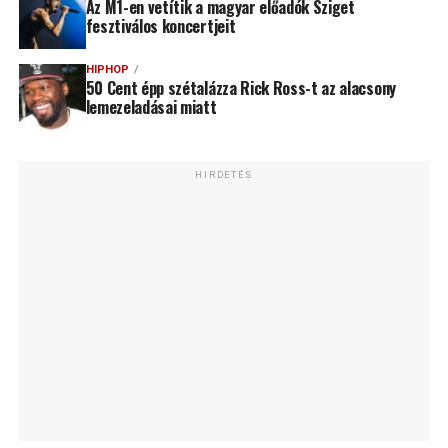
Az M1-en vetítik a magyar előadók Sziget
fesztiválos koncertjeit
HIPHOP
50 Cent épp szétalázza Rick Ross-t az alacsony
lemezeladásai miatt
HIRDETÉS